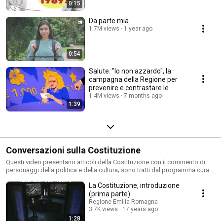
0:15
Da parte mia
1.7M views
1 year ago
0:54
Salute. "Io non azzardo", la
campagna della Regione per
prevenire e contrastare le
ludopatie
1.4M views
7 months ago
1:39
Conversazioni sulla Costituzione
Questi video presentano articoli della Costituzione con il commento di
personaggi della politica e della cultura; sono tratti dal programma curato
dallo storico e politologo Paolo Pombeni e prodotto dall'emittente locale
La Costituzione, introduzione
Telereggio.
(prima parte)
Regione Emilia-Romagna
3.7K views
17 years ago
1:28