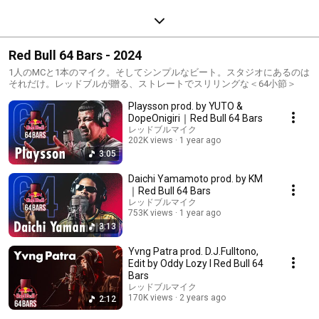
Red Bull 64 Bars - 2024
1人のMCと1本のマイク。そしてシンプルなビート。スタジオにあるのは
それだけ。レッドブルが贈る、ストレートでスリリングな＜64小節＞
Playsson prod. by YUTO &
DopeOnigiri｜Red Bull 64 Bars
レッドブルマイク
202K views
1 year ago
3:05
Daichi Yamamoto prod. by KM
｜Red Bull 64 Bars
レッドブルマイク
753K views
1 year ago
3:13
Yvng Patra prod. D.J.Fulltono,
Edit by Oddy Lozy I Red Bull 64
Bars
レッドブルマイク
170K views
2 years ago
2:12