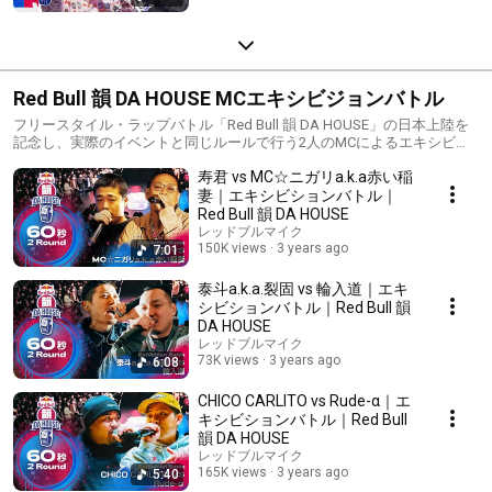
Red Bull 韻 DA HOUSE MCエキシビジョンバトル
フリースタイル・ラップバトル「Red Bull 韻 DA HOUSE」の日本上陸を
記念し、実際のイベントと同じルールで行う2人のMCによるエキシビシ
ョンバトル。
寿君 vs MC☆ニガリa.k.a赤い稲
妻｜エキシビションバトル｜
Red Bull 韻 DA HOUSE
レッドブルマイク
150K views
3 years ago
7:01
泰斗a.k.a.裂固 vs 輪入道｜エキ
シビションバトル｜Red Bull 韻
DA HOUSE
レッドブルマイク
73K views
3 years ago
6:08
CHICO CARLITO vs Rude-α｜エ
キシビションバトル｜Red Bull
韻 DA HOUSE
レッドブルマイク
165K views
3 years ago
5:40