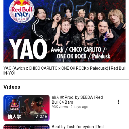
YAO (Awich x CHICO CARLITO x ONE OK ROCK x Paledusk) | Red Bull
IN-YO!
Videos
仙人掌 Prod. by SEEDA | Red
Bull 64 Bars
93K views
2 days ago
2:16
Beat by Tosh for eyden | Red