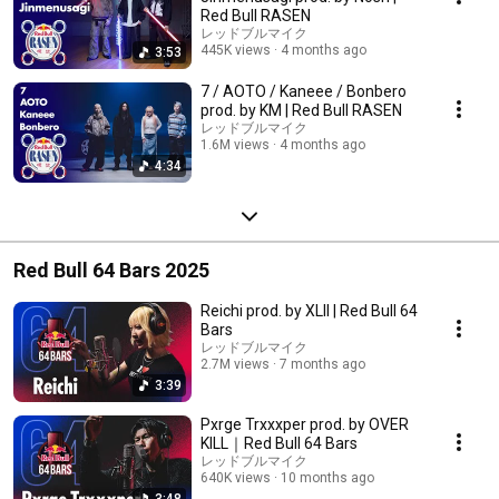
Red Bull RASEN
レッドブルマイク
445K views
4 months ago
3:53
7 / AOTO / Kaneee / Bonbero
prod. by KM | Red Bull RASEN
レッドブルマイク
1.6M views
4 months ago
4:34
Red Bull 64 Bars 2025
Reichi prod. by XLII | Red Bull 64
Bars
レッドブルマイク
2.7M views
7 months ago
3:39
Pxrge Trxxxper prod. by OVER
KILL｜Red Bull 64 Bars
レッドブルマイク
640K views
10 months ago
3:48