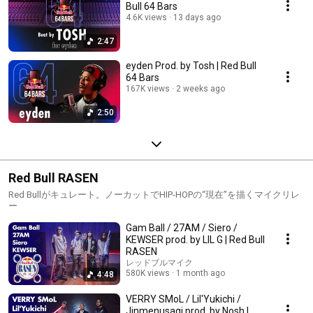
Bull 64 Bars
4.6K views
13 days ago
2:47
eyden Prod. by Tosh | Red Bull
64 Bars
167K views
2 weeks ago
2:50
Red Bull RASEN
Red Bullがキュレート。ノーカットでHIP-HOPの“現在”を描くマイクリレ
ー
Gam Ball / 27AM / Siero /
KEWSER prod. by LIL G | Red Bull
RASEN
レッドブルマイク
580K views
1 month ago
4:48
VERRY SMoL / Lil'Yukichi /
Jinmenusagi prod. by Nosh |