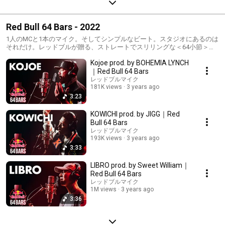
Red Bull 64 Bars - 2022
1人のMCと1本のマイク。そしてシンプルなビート。スタジオにあるのは
それだけ。レッドブルが贈る、ストレートでスリリングな＜64小節＞
2022年から、キュレーターを立てずに新しいエピソードを順次公開予
Kojoe prod. by BOHEMIA LYNCH
定。 🎧SOUNDCLOUD: https://soundcloud.com/redbull/sets/64-bars-
2022-recorded-in-tokyo
｜Red Bull 64 Bars
レッドブルマイク
181K views
3 years ago
3:23
KOWICHI prod. by JIGG｜Red
Bull 64 Bars
レッドブルマイク
193K views
3 years ago
3:33
LIBRO prod. by Sweet William｜
Red Bull 64 Bars
レッドブルマイク
1M views
3 years ago
3:36