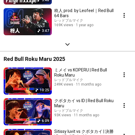
柊人 prod. by Leofeel｜Red Bull
64 Bars
レッドブルマイク
169K views
1 year ago
3:47
Red Bull Roku Maru 2025
ミメイ vs KOPERU | Red Bull
Roku Maru
レッドブルマイク
249K views
11 months ago
10:25
クボタカイ vs ID | Red Bull Roku
Maru
レッドブルマイク
93K views
11 months ago
6:09
Sitissy luvit vs クボタカイ | 決勝