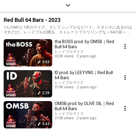
Red Bull 64 Bars - 2023
1人のMCと1本のマイク。そしてシンプルなビート。スタジオにあるのは
それだけ。レッドブルが贈る、ストレートでスリリングな＜64小節＞ 🎧
SOUNDCLOUD: https://soundcloud.com/redbull/sets/64-bars-2023-
tha BOSS prod. by OMSB｜Red
recorded-in-tokyo
Bull 64 Bars
レッドブルマイク
322K views
2 years ago
3:53
ID prod. by LEEYVNG｜Red Bull
64 Bars
レッドブルマイク
319K views
2 years ago
2:29
OMSB prod. by OLIVE OIL｜Red
Bull 64 Bars
レッドブルマイク
219K views
2 years ago
3:43