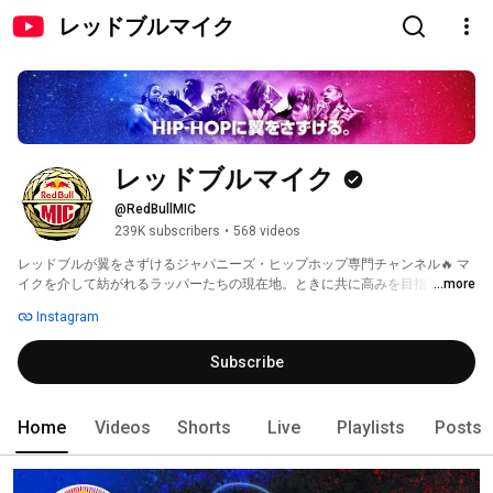
レッドブルマイク
レッドブルマイク
@RedBullMIC
239K subscribers
•
568 videos
レッドブルが翼をさずけるジャパニーズ・ヒップホップ専門チャンネル🔥 マ
イクを介して紡がれるラッパーたちの現在地。ときに共に高みを目指し、と
...more
きに競い合う、数々のパフォーマンス動画で進行形のシーンのリアルをお届
Instagram
け🎤 
Subscribe
Home
Videos
Shorts
Live
Playlists
Posts