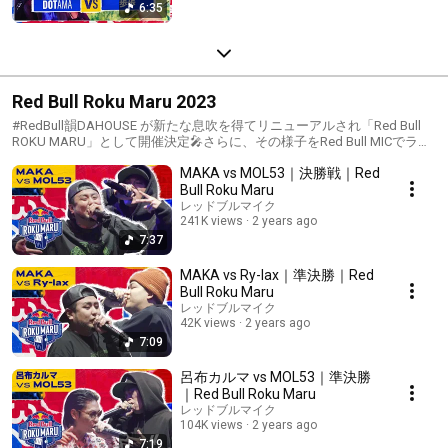
6:35
Red Bull Roku Maru 2023
#RedBull韻DAHOUSE が新たな息吹を得てリニューアルされ「Red Bull
ROKU MARU」として開催決定🎤さらに、その様子をRed Bull MICでライ
ブ配信📺【基本情報】開催日：1月6日（土曜）開 演：16:00～（開場
MAKA vs MOL53｜決勝戦｜Red
15:00～）会 場：渋谷WOMBイベント詳細はこちら：
https://www.redbull.com/jp-ja/events/red-bull-roku-maru【出演者情報】
Bull Roku Maru
ゲストライブ：SKRYUホストMC：怨念JAP、ACE審査員：漢 a.k.a.
レッドブルマイク
GAMI、ERONE、KEN THE 390DJ：DJ YANATAKE、DJ TIGU【バトルMC
241K views
2 years ago
情報】018COCRGI WHITEDOTAMAFuma no
7:37
KTRL.B.R.LMAKAMOL53NARIMIMIRunLineRy-LaxSATORUYella goat瀧澤
彩夏龍鬼呂布カルマオーディション形式予選の勝者 Red Bull ROKU
MAKA vs Ry-lax｜準決勝｜Red
MARUの優勝者は1月8日に実施されるKing of Kingsへの出場権を獲得！
Bull Roku Maru
レッドブルマイク
42K views
2 years ago
7:09
呂布カルマ vs MOL53｜準決勝
｜Red Bull Roku Maru
レッドブルマイク
104K views
2 years ago
7:19