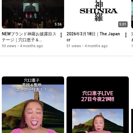
5:56
5:01
NEWブランド神羅お披露目ス
2026年3月18日｜The Japan 
テージ｜穴口恵子＆
cr
RainbowAngels
93 views
•
4 months ago
51 views
•
4 months ago