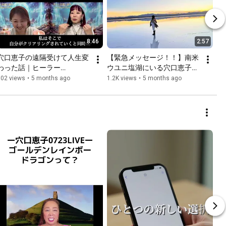
8:46
2:57
穴口恵子の遠隔受けて人生変
【緊急メッセージ！！】南米
わった話｜ヒーラー
ウユニ塩湖にいる穴口恵子か
Airoco（愛ロコ）さんの場合
らのメッセージが届きまし
102 views
•
5 months ago
1.2K views
•
5 months ago
た。