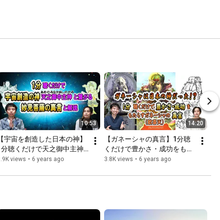
10:53
14:20
【宇宙を創造した日本の神】
【ガネーシャの真言】1分聴
1分聴くだけで天之御中主神
くだけで豊かさ・成功をもた
と繋がる妙見菩薩の真言と解
らす ガネーシャは日本の神だ
.9K views
•
6 years ago
3.8K views
•
6 years ago
説＜ちょいスピライフ＞
った！？＜ちょいスピライフ
＞