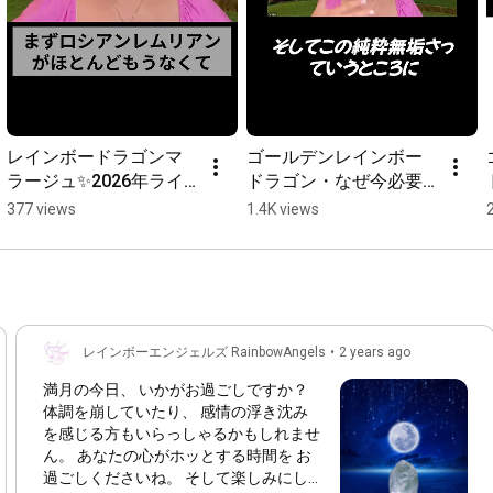
レインボードラゴンマ
ゴールデンレインボー
ラージュ✨2026年ライ
ドラゴン・なぜ今必要
オンズゲート限定！！
なのか？
377 views
1.4K views
レインボーエンジェルズ RainbowAngels
•
2 years ago
満月の今日、 いかがお過ごしですか？
体調を崩していたり、 感情の浮き沈み
を感じる方もいらっしゃるかもしれませ
ん。 あなたの心がホッとする時間を お
過ごしくださいね。 そして楽しみにし