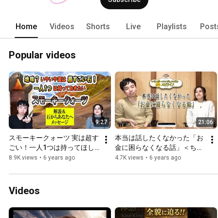
Home
Videos
Shorts
Live
Playlists
Post
Popular videos
9:27
21:06
スモーキークォーツ 実は超す
本当は話したくなかった「お
ごい！一人1つは持ってほし
金に困らなくなる話」＜ちょ
い＜ちょいスピライフ＞
いスピライフ＞
8.9K views
•
6 years ago
4.7K views
•
6 years ago
Videos