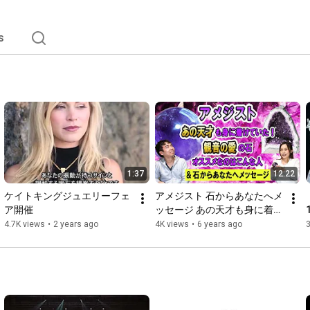
s
1:37
12:22
ケイトキングジュエリーフェ
アメジスト 石からあなたへメ
ア開催
ッセージ あの天才も身に着け
ていた！観音の愛の石 オスス
4.7K views
•
2 years ago
4K views
•
6 years ago
3
メなのはこんな人＜ちょいス
ピライフ＞