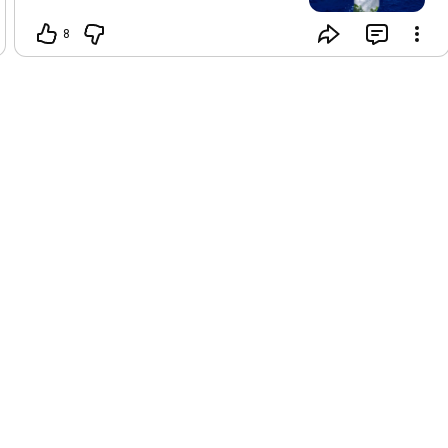
てくれていた方 ごめんさい！！！ クリ
スタル瞑想ですが、 今日から日曜日ま
8
でお休みとさせてください。 1月29日
（月）21時〜 再開します！ それまでぜ
ひこれまでの瞑想ライブを聞いてみて
くださいね⭐️