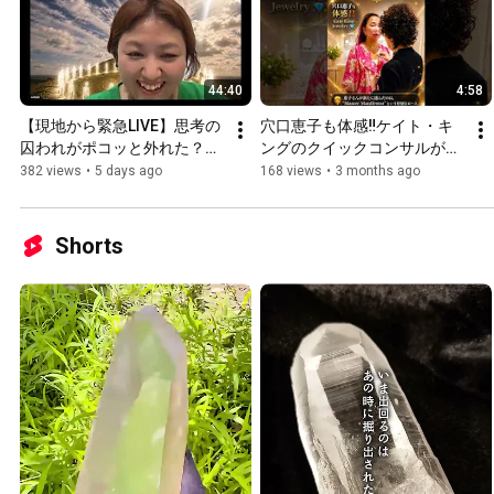
44:40
4:58
【現地から緊急LIVE】思考の
穴口恵子も体感‼️ケイト・キ
囚われがポコッと外れた？！ 
ングのクイックコンサルがす
イギリスで起きた"まさかの
ごすぎた！【覚醒レベル３】
382 views
•
5 days ago
168 views
•
3 months ago
出来事"とは！（アーカイ
第3チャクラが震える石の身
ブ）
につけ方
Shorts