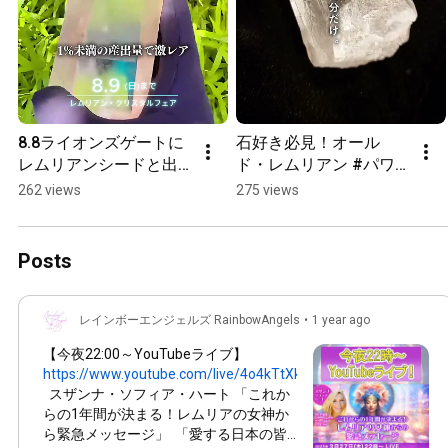
8.8ライオンズゲートに
石好き必見！オール
レムリアンシードと出
ド・レムリアン #パワ
会う
ーストーン #レムリア
262 views
275 views
ンシード #魂の使命
Posts
レインボーエンジェルズ RainbowAngels
•
1 year ago
【今夜
22:00
～YouTubeライブ】
https://www.youtube.com/live/4o4kTtXkHzk
スザンナ・ソフィア・ハート 「これか
らの1年間が決まる！レムリアの女神か
ら緊急メッセージ」 「愛する日本の皆