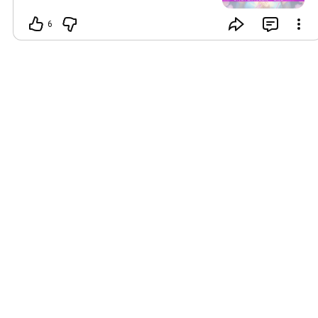
さんの 今後1年間を決める、 レムリアの
女神たちからのメッセージを 受け取っ
6
たのでぜひシェアしたいの！」 そんな
スザンナの熱意から急きょ決まった
YouTubeライブ。 ぜひ、レムリアの女
神エネルギーを受け取ってくださいね。
https://www.youtube.com/live/4o4kTtXkHzk