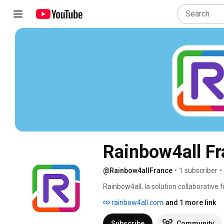
Rainbow4all F
@Rainbow4allFrance
•
1 subscriber
•
Rainbow4all, la solution collaborative f
messagerie dans un seul hub cloud. 
rainbow4all.com
and 1 more link
Subscribe
Community