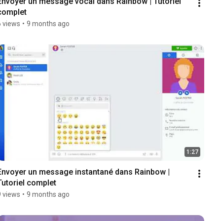
Envoyer un message vocal dans Rainbow | Tutoriel 
complet
6 views
•
9 months ago
1:27
Envoyer un message instantané dans Rainbow | 
Tutoriel complet
9 views
•
9 months ago