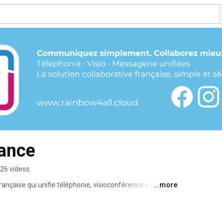
rance
26 videos
rançaise qui unifie téléphonie, visioconférence et 
...more