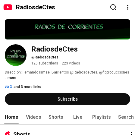
RadiosdeCtes
RadiosdeCtes
@RadiosdeCtes
125 subscribers
•
223 videos
Dirección: Fernando Ismael Barrientos @RadiosdeCtes, @fibproducciones 
...more
X
and 3 more links
Subscribe
Home
Videos
Shorts
Live
Playlists
Search
Shorts