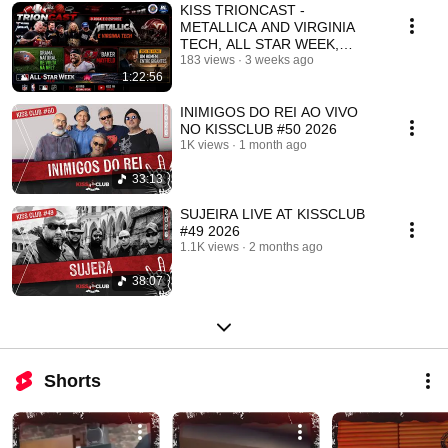
KISS TRIONCAST -
METALLICA AND VIRGINIA
TECH, ALL STAR WEEK,
NATURAL GRASS BACK IN
183 views
3 weeks ago
1:22:56
THE NFL?
INIMIGOS DO REI AO VIVO
NO KISSCLUB #50 2026
1K views
1 month ago
33:13
SUJEIRA LIVE AT KISSCLUB
#49 2026
1.1K views
2 months ago
38:07
Shorts