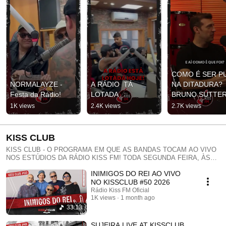
COMO É SER PU
NORMALAYZE - 
A RÁDIO  TÁ 
NA DITADURA? 
Festa da Rádio!
LOTADA
BRUNO SUTTER
CONVERSA COM
1K views
2.4K views
2.7K views
CLEMENTE - 
PODCAST 
SUMMER BREE
KISS CLUB
KISS CLUB - O PROGRAMA EM QUE AS BANDAS TOCAM AO VIVO
NOS ESTÚDIOS DA RÁDIO KISS FM! TODA SEGUNDA FEIRA, ÀS
20:00 COM IMAGENS AO VIVO NO
INIMIGOS DO REI AO VIVO
YOUTUBE.COM/RADIOKISSFMOFICIAL PRODUÇÃO: HAFA ADAMI E
RENATO HABORYNI APOIO: WLS AUDIO & FRESHCAM
NO KISSCLUB #50 2026
REALIZAÇÃO: KISS FM E VAULT MUSIC
Rádio Kiss FM Oficial
1K views
1 month ago
33:13
SUJEIRA LIVE AT KISSCLUB