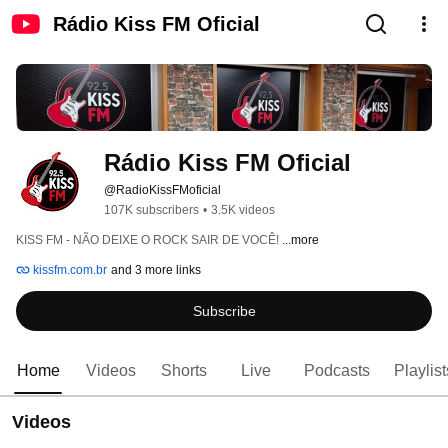
Rádio Kiss FM Oficial
Rádio Kiss FM Oficial
@RadioKissFMoficial
107K subscribers
•
3.5K videos
KISS FM - NÃO DEIXE O ROCK SAIR DE VOCÊ! 
...more
kissfm.com.br
and 3 more links
Subscribe
Home
Videos
Shorts
Live
Podcasts
Playlist
Videos