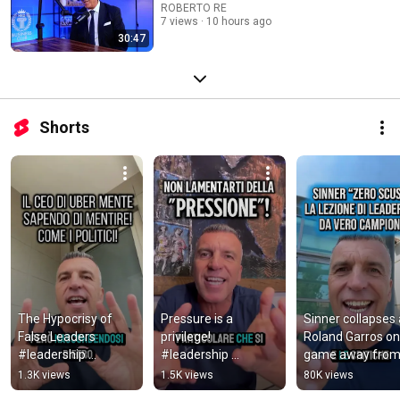
ROBERTO RE
7 views
10 hours ago
30:47
Shorts
The Hypocrisy of 
Pressure is a 
Sinner collapses a
False Leaders 
privilege! 
Roland Garros on
#leadership 
#leadership 
game away from
#mindset 
#robertore 
victory #mindset 
1.3K views
1.5K views
80K views
#robertore #trust 
#mindset 
#leadership 