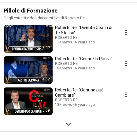
#leader #uber 
#motivation 
#robertore #men.
#aiworker
#personalgrowth
Pillole di Formazione
Degli estratti video dai corsi live di Roberto Re.
Roberto Re: "Diventa Coach di
Te Stesso"
ROBERTO RE
11K views
6 years ago
6:07
Roberto Re: "Gestire la Paura"
ROBERTO RE
18K views
6 years ago
4:52
Roberto Re: "Ognuno può
Cambiare"
ROBERTO RE
13K views
6 years ago
5:59