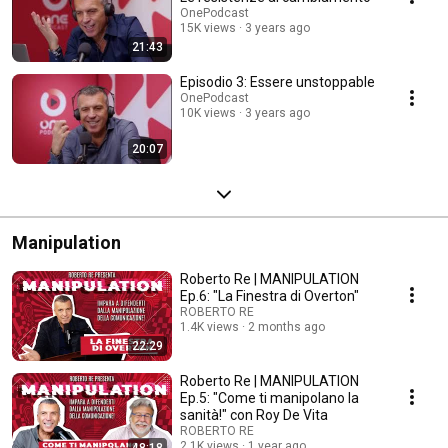
OnePodcast
15K views
3 years ago
21:43
Episodio 3: Essere unstoppable
OnePodcast
10K views
3 years ago
20:07
Manipulation
Roberto Re | MANIPULATION
Ep.6: "La Finestra di Overton"
ROBERTO RE
1.4K views
2 months ago
22:29
Roberto Re | MANIPULATION
Ep.5: "Come ti manipolano la
sanità!" con Roy De Vita
ROBERTO RE
2.1K views
1 year ago
48:18