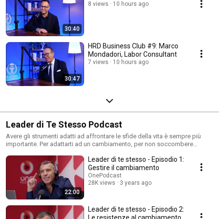
8 views
10 hours ago
30:40
HRD Business Club #9: Marco
Mondadori, Labor Consultant
7 views
10 hours ago
30:47
Leader di Te Stesso Podcast
Avere gli strumenti adatti ad affrontare le sfide della vita è sempre più
importante. Per adattarti ad un cambiamento, per non soccombere
davanti alle emozioni, per farti le domande giuste. Niente bacchette
Leader di te stesso - Episodio 1:
magiche. Solo esperienza, conoscenza di sé stessi, mindset vincente e
tanta consapevolezza. C’è questo e molto altro in LEADER DI TE STESSO,
Gestire il cambiamento
il podcast di Roberto Re che da oltre 30 anni è coach e formatore di atleti,
OnePodcast
imprenditori e persone come te che hanno bisogno di aggiustare la rotta
28K views
3 years ago
per mettere a fuoco il proprio potenziale e scoprire chi possono essere o
22:00
diventare. Partiamo dalle esperienze di ogni giorno e dalle emozioni che
ci rendono così umani: diventare leader di se stessi è un viaggio
Leader di te stesso - Episodio 2:
affascinante verso nuovi successi tutti da scrivere.
Le resistenze al cambiamento