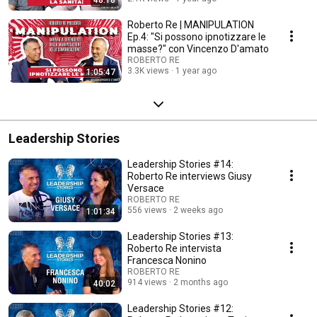
Roberto Re | MANIPULATION
Ep.4: "Si possono ipnotizzare le
masse?" con Vincenzo D'amato
ROBERTO RE
3.3K views
1 year ago
1:05:47
Leadership Stories
Leadership Stories #14:
Roberto Re interviews Giusy
Versace
ROBERTO RE
556 views
2 weeks ago
1:01:34
Leadership Stories #13:
Roberto Re intervista
Francesca Nonino
ROBERTO RE
914 views
2 months ago
40:02
Leadership Stories #12: