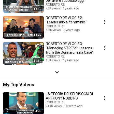
per avere successo oggi"
ROBERTO RE
43K views
7 years ago
16:10
ROBERTO RE VLOG #2:
"Leadership al femminile"
ROBERTO RE
6.6K views
7 years ago
16:27
ROBERTO RE VLOG #3:
"Managing STRESS: Lessons
from the Donnarumma Case"
ROBERTO RE
15K views
7 years ago
11:50
My Top Videos
LA TEORIA DEI SEI BISOGNI DI
ANTHONY ROBBINS
ROBERTO RE
214K views
18 years ago
4:33