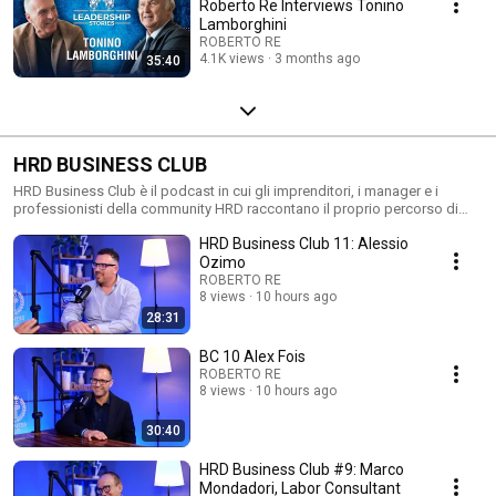
Roberto Re Interviews Tonino
Lamborghini
ROBERTO RE
4.1K views
3 months ago
35:40
HRD BUSINESS CLUB
HRD Business Club è il podcast in cui gli imprenditori, i manager e i
professionisti della community HRD raccontano il proprio percorso di
crescita personale e professionale. Attraverso le interviste di Roberto Re,
HRD Business Club 11: Alessio
i membri del Club condividono la loro storia, le sfide affrontate, gli
ostacoli superati e le lezioni che hanno cambiato il loro modo di guidare
Ozimo
un'azienda, un team e la propria vita. Un viaggio fatto di esperienze
ROBERTO RE
autentiche, successi, errori, cambiamenti e consapevolezze, in cui
8 views
10 hours ago
emerge il valore della formazione, del confronto e del networking che
28:31
caratterizzano l'HRD Business Club. Ogni episodio offre spunti concreti,
ispirazione e strategie applicabili per chi desidera crescere come
BC 10 Alex Fois
imprenditore, professionista e persona.
ROBERTO RE
8 views
10 hours ago
30:40
HRD Business Club #9: Marco
Mondadori, Labor Consultant