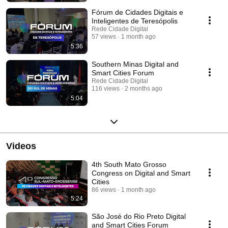
econômico. O objetivo do Fórum é reunir prefeitos, gestores públicos de
diversas áreas e vereadores interessados em conhecer e dialogar sobre
Fórum de Cidades Digitais e
inovações que podem transformar as cidades neste momento desafiador
Inteligentes de Teresópolis
e importante para a adoção de novas tecnologias no fomento ao
Rede Cidade Digital
desenvolvimento socioeconômico.
57 views
1 month ago
5:36
Southern Minas Digital and
Smart Cities Forum
Rede Cidade Digital
116 views
2 months ago
5:04
Videos
4th South Mato Grosso
Congress on Digital and Smart
Cities
86 views
1 month ago
5:24
São José do Rio Preto Digital
and Smart Cities Forum