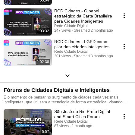
53:04
RCD Cidades - O papel
estratégico da Carta Brasileira
para Cidades Inteligentes
Rede Cidade Digital
247 views
Streamed 2 months ago
1:03:32
RCD Cidades - LGPD como
pilar das cidades inteligentes
Rede Cidade Digital
201 views
Streamed 3 months ago
1:02:38
Fóruns de Cidades Digitais e Inteligentes
É o momento de pensar no surgimento de cidades cada vez mais
inteligentes, que utilizam a tecnologia de forma estratégica, visando
desenvolvimento e melhoria na vida das pessoas. Direcionado sobretudo
São José do Rio Preto Digital
para pequenos e médios municípios, o Fórum propicia a troca de
conhecimentos sobre como planejar e implantar ações que gerem
and Smart Cities Forum
economia, aumento de arrecadação e maior eficiência no serviço
Rede Cidade Digital
público, melhorando a comunicação com os munícipes e promovendo
87 views
1 month ago
um ambiente de conectividade, empreendedorismo e crescimento
5:57