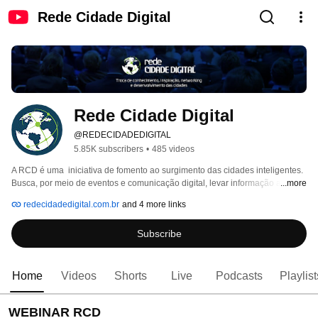
Rede Cidade Digital
Rede Cidade Digital
@REDECIDADEDIGITAL
5.85K subscribers
•
485 videos
A RCD é uma  iniciativa de fomento ao surgimento das cidades inteligentes. 
Busca, por meio de eventos e comunicação digital, levar informação aos 
...more
municípios interessados no desenvolvimento econômico e social através de 
redecidadedigital.com.br
and 4 more links
investimentos nas Tecnologias da Informação e Comunicação. 
Subscribe
Home
Videos
Shorts
Live
Podcasts
Playlist
WEBINAR RCD