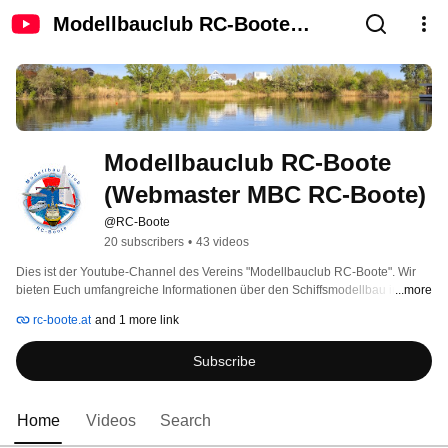
Modellbauclub RC-Boote
(Webmaster MBC RC-Boote)
Modellbauclub RC-Boote 
(Webmaster MBC RC-Boote)
@RC-Boote
20 subscribers
•
43 videos
Dies ist der Youtube-Channel des Vereins "Modellbauclub RC-Boote". Wir 
bieten Euch umfangreiche Informationen über den Schiffsmodellbau in 
...more
sämtlichen Ausprägungen. Dabei versuchen wir so gut wie alles 
rc-boote.at
and 1 more link
abzudecken, was mit "Modellbau" und "Wasser" zu tun hat: Segelboote, 
Funktionsmodelle, Rennboote, Flugboot, U-Boote u.s.w. 
Subscribe
Home
Videos
Search