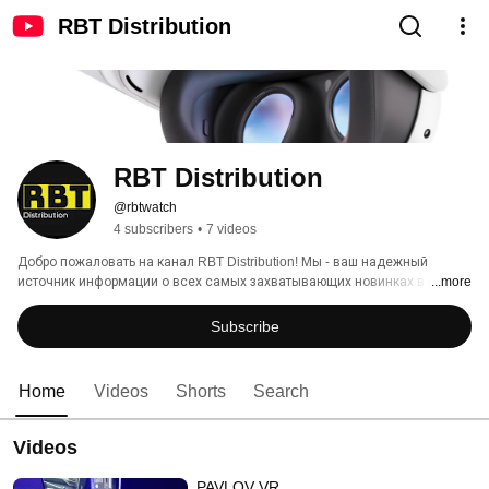
RBT Distribution
RBT Distribution
@rbtwatch
4 subscribers
•
7 videos
Добро пожаловать на канал RBT Distribution! Мы - ваш надежный 
источник информации о всех самых захватывающих новинках в мире 
...more
виртуальной реальности. Если вы увлечены VR, а также хотите быть в 
курсе последних трендов в VR-играх и развлечениях, то вы попали по 
Subscribe
адресу! 
Home
Videos
Shorts
Search
Videos
PAVLOV VR