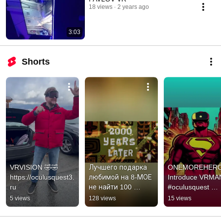
18 views
2 years ago
3:03
Shorts
VRVISION 🤣🤣 
Лучшего подарка 
ONEMOREHERO!
https://oculusquest3.
любимой на 8-МОЕ 
Introduce VRMAN
ru
не найти 100 
#oculusquest 
ПУдОв!https://oculus
#окулусквест 
5 views
128 views
15 views
quest3.ru
#oculusquest2 
#pico4vr #pico