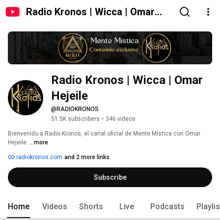
Radio Kronos | Wicca | Omar
Hejeile
Radio Kronos | Wicca | Omar 
Hejeile
@RADIOKRONOS
51.5K subscribers
•
346 videos
Bienvenido a Radio Kronos, el canal oficial de Mente Mística con Omar 
Hejeile. 
...more
radiokronos.com
and 2 more links
Subscribe
Home
Videos
Shorts
Live
Podcasts
Playli