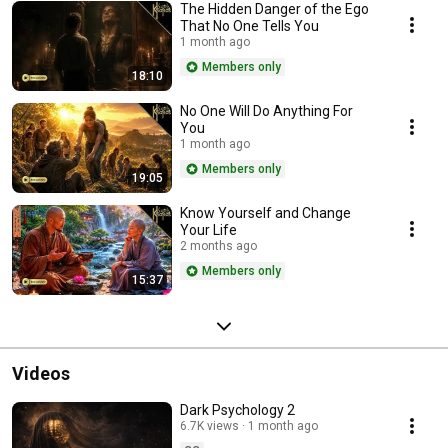
The Hidden Danger of the Ego
That No One Tells You
1 month ago
Members only
18:10
No One Will Do Anything For
You
1 month ago
Members only
19:05
Know Yourself and Change
Your Life
2 months ago
Members only
15:37
Videos
Dark Psychology 2
6.7K views
1 month ago