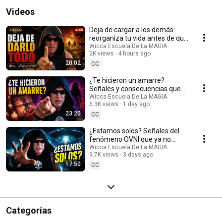
Videos
Deja de cargar a los demás:
reorganiza tu vida antes de que
sea tarde
Wicca Escuela De La MAGIA
2K views
4 hours ago
20:02
CC
¿Te hicieron un amarre?
Señales y consecuencias que
debes conocer
Wicca Escuela De La MAGIA
6.3K views
1 day ago
23:20
CC
¿Estamos solos? Señales del
fenómeno OVNI que ya no
pueden ignorarse
Wicca Escuela De La MAGIA
9.7K views
3 days ago
17:50
CC
Categorías