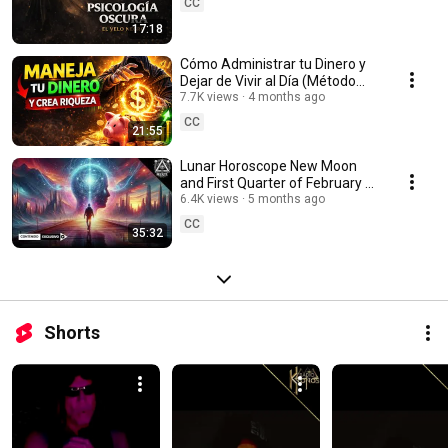
CC
17:18
Cómo Administrar tu Dinero y
Dejar de Vivir al Día (Método
Simple)
7.7K views
4 months ago
CC
21:55
Lunar Horoscope New Moon
and First Quarter of February –
Magic Secrets
6.4K views
5 months ago
CC
35:32
Shorts