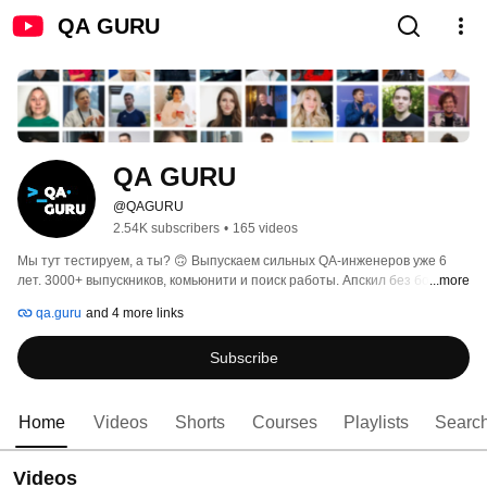
QA GURU
QA GURU
@QAGURU
2.54K subscribers
•
165 videos
Мы тут тестируем, а ты? 🙃 Выпускаем сильных QA-инженеров уже 6 
лет. 3000+ выпускников, комьюнити и поиск работы. Апскил без боли. 
...more
qa.guru
and 4 more links
Subscribe
Home
Videos
Shorts
Courses
Playlists
Searc
Videos