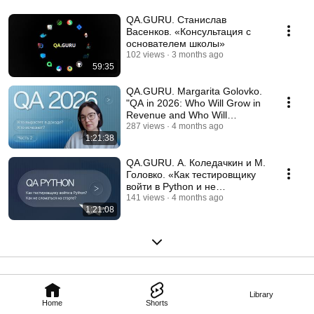
QA.GURU. Станислав
Васенков. «Консультация с
основателем школы»
102 views
3 months ago
59:35
QA.GURU. Margarita Golovko.
"QA in 2026: Who Will Grow in
Revenue and Who Will
Disappear from the...
287 views
4 months ago
1:21:38
QA.GURU. А. Коледачкин и М.
Головко. «Как тестировщику
войти в Python и не
сломаться на старте»
141 views
4 months ago
1:21:08
Library
Home
Shorts