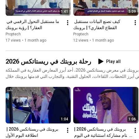
1:41
5:09
كيف تصنع البيانات مستقبل 
ما مستقبل التحول الرقمي في 
القطاع العقاري؟ | بروبتك
العقار؟ | رؤية بروبتك
Proptech
Proptech
17 views
•
1 month ago
12 views
•
1 month ago
رحلة بروبتك في ريستاتكس 2026
Play all
توثق هذه السلسلة مشاركة بروبتك في معرض ريستاتكس 2026، أحد أبرز المعارض العقارية في المملكة
أبرز اللحظات، اللقاءات، الحلول التقنية، والتجارب التي قدمتها بروبتك خلال
 رحلتنا في استعراض مستقبل التقنية العقارية، والتحول الرقمي، والحلول الذكية التي تعيد
تعريف إدارة وتشغيل الأصول العقارية بكفاءة وابتكار. 📍 ريستاتكس 2026 📍 الرياض – المملكة العربية
السعودية
1:04
1:06
بروبتك في ريستاتكس 2026 | 
بروبتك في ريستاتكس 2026 | 
ختام مشاركة استثنائية في اليوم 
انطلاقة اليوم الأول