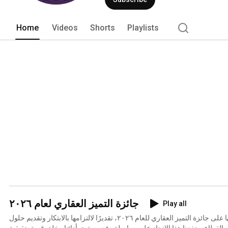
Home
Videos
Shorts
Playlists
جائزة التميز العقاري لعام ٢٠٢٦
Play all
تفخر شركة بروبتك بحصولها على جائزة التميز العقاري للعام ٢٠٢٦، تقديرًا لالتزامها بالابتكار وتقديم حلول
عقارية متطورة تُسهم في نمو القطاع. يحفزنا هذا الإنجاز على مواصلة رفع مستوى أدائنا وخلق قيمة حقيقية