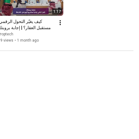
1:17
مستقبل العقار؟ | إجابة بروبت
Proptech
19 views
•
1 month ago