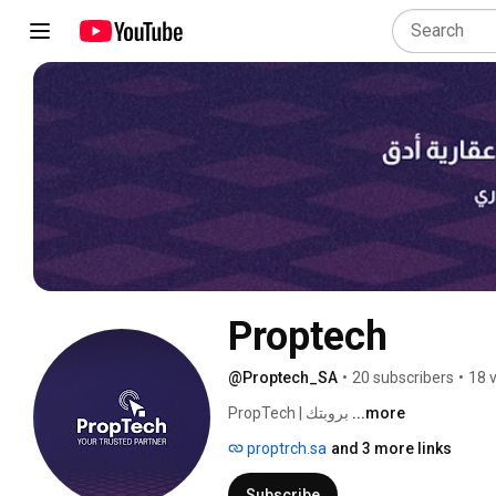
Proptech
@Proptech_SA
•
20 subscribers
•
18 
...more
PropTech | بروبتك 
proptrch.sa
and 3 more links
Subscribe