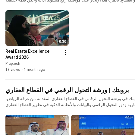
لشركائنا وعملائنا، ونحن نمضي بثقة نحو مستقبل عقاري أكثر تطورًا.
0:30
Real Estate Excellence 
Award 2026
Proptech
13 views
•
1 month ago
بروبتك | ورشة التحول الرقمي في القطاع العقاري
تك في ورشة التحول الرقمي في القطاع العقاري المقدمة من غرفة الرياض،
رية ودور التحول الرقمي والبيانات والأنظمة الذكية في تطوير القطاع العقاري
ورفع كفاءة التشغيل واتخاذ القرار. تتضمن السلسلة أبرز محاور الجلسة الحوارية، الأسئلة المطروحة، ورؤية
كاءً واستدامة. 📍 غرفة الرياض 📍 المملكة العربية السعودية