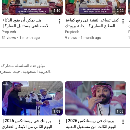
4:40
2:22
كيف يغيّر التحول الرقمي 
كيف تساعد التقنية في رفع كفاءة 
هل يمكن أن يقود الذكاء 
ك
القطاع العقاري؟ | إجابة بروبتك
الاصطناعي مستقبل العقار؟ | 
بروبتك
Proptech
Proptech
31 views
•
1 month ago
9 views
•
1 month ago
العربية السعودية، حيث نستعرض 
أيام المعرض. تابعوا
1:08
1:03
بروبتك في ريستاتكس 2026 | 
بروبتك في ريستاتكس 2026 | 
اليوم الثالث من مستقبل التقنية 
اليوم الثاني من الابتكار العقاري