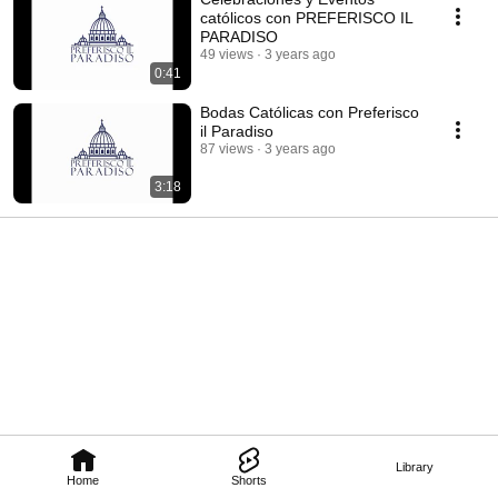
católicos con PREFERISCO IL
PARADISO
49 views
3 years ago
0:41
Bodas Católicas con Preferisco
il Paradiso
87 views
3 years ago
3:18
Library
Home
Shorts