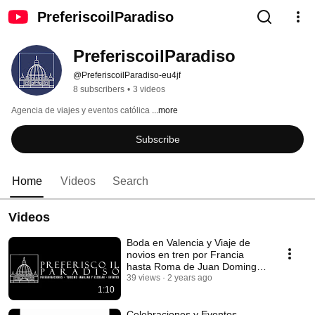
PreferiscoilParadiso
PreferiscoilParadiso
@PreferiscoilParadiso-eu4jf
8 subscribers
•
3 videos
Agencia de viajes y eventos católica 
...more
Subscribe
Home
Videos
Search
Videos
Boda en Valencia y Viaje de
novios en tren por Francia
hasta Roma de Juan Domingo
y Rebeca
39 views
2 years ago
1:10
Celebraciones y Eventos