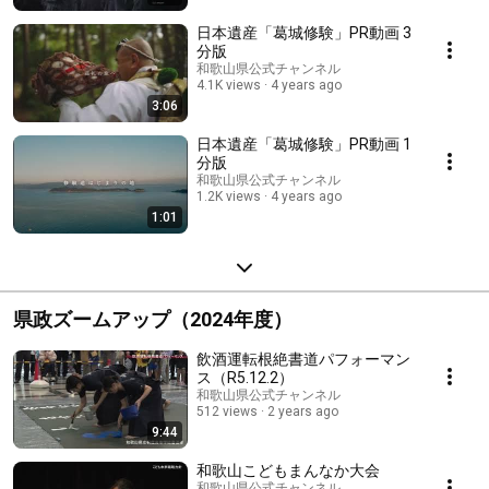
日本遺産「葛城修験」PR動画 3
分版
和歌山県公式チャンネル
4.1K views
4 years ago
3:06
日本遺産「葛城修験」PR動画 1
分版
和歌山県公式チャンネル
1.2K views
4 years ago
1:01
県政ズームアップ（2024年度）
飲酒運転根絶書道パフォーマン
ス（R5.12.2）
和歌山県公式チャンネル
512 views
2 years ago
9:44
和歌山こどもまんなか大会
和歌山県公式チャンネル