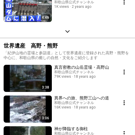
和歌山県公式チャンネル
1K views
2 years ago
4:46
世界遺産 高野・熊野
「紀伊山地の霊場と参詣道」として世界遺産に登録された高野・熊野を
中心に、和歌山県の癒しの自然・文化をご紹介します
真言密教の山岳霊場・高野山
和歌山県公式チャンネル
79K views
18 years ago
3:38
異界への旅、熊野三山への道
和歌山県公式チャンネル
16K views
18 years ago
3:06
神が降臨する御柱
和歌山県公式チャンネル