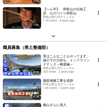
2:02
【へら竿】 和歌山の伝統工
芸 ものづくり和歌山
和歌山県公式チャンネル
7.1K views
4 years ago
1:51
職員募集（県土整備部）
実はこんなこともやってます。
縁の下の力持ち。インフラメン
テナンス～橋梁編～
和歌山県公式チャンネル
425 views
2 years ago
3:19
舗装補修工事を追跡
和歌山県公式チャンネル
1.6K views
2 years ago
4:26
椿山ダムに潜入