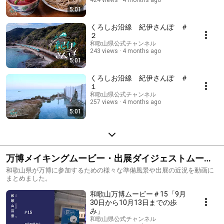
424 views
4 months ago
5:01
くろしお沿線 紀伊さんぽ ＃
２
和歌山県公式チャンネル
243 views
4 months ago
5:01
くろしお沿線 紀伊さんぽ ＃
１
和歌山県公式チャンネル
257 views
4 months ago
5:01
万博メイキングムービー・出展ダイジェストムービ
ー
和歌山県が万博に参加するための様々な準備風景や出展の近況を動画に
まとめました。
和歌山万博ムービー＃15「9月
30日から10月13日までの歩
み」
和歌山県公式チャンネル