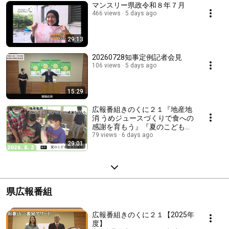
マンスリー県政令和８年７月
466 views
5 days ago
29:13
20260728知事定例記者会見
106 views
5 days ago
15:29
広報番組きのくに２１『地産地
消 うめジュースづくりで食への
感謝を育もう』『夏のこどもを
守る運動』
79 views
6 days ago
29:01
県広報番組
広報番組きのくに２１【2025年
度】