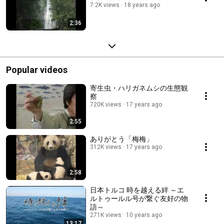
7.2K views
18 years ago
2:36
Popular videos
寄生虫・ハリガネムシの生態観
察
720K views
17 years ago
2:55
ありがとう「梅梅」
312K views
17 years ago
2:58
日本トルコ 時を越える絆 ～エ
ルトゥールル号が繋ぐ友好の物
語～
271K views
10 years ago
13:17