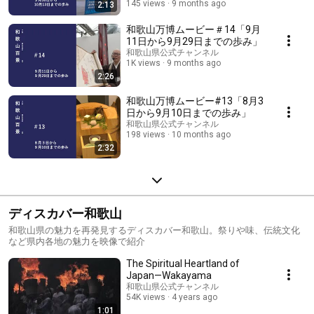
145 views
9 months ago
2:13
和歌山万博ムービー＃14「9月
11日から9月29日までの歩み」
和歌山県公式チャンネル
1K views
9 months ago
2:26
和歌山万博ムービー#13「8月3
日から9月10日までの歩み」
和歌山県公式チャンネル
198 views
10 months ago
2:32
ディスカバー和歌山
和歌山県の魅力を再発見するディスカバー和歌山。祭りや味、伝統文化
など県内各地の魅力を映像で紹介
The Spiritual Heartland of
Japan—Wakayama
和歌山県公式チャンネル
54K views
4 years ago
1:01