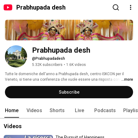
Prabhupada desh
Prabhupada desh
@Prabhupadadesh
5.32K subscribers
•
1.6K videos
Tutte le domeniche dell'anno a Prabhupada desh, centro ISKCON per il 
Veneto, si tiene una conferenza che vuole essere una risposta concreta al 
...more
bisogno dell'uomo contemporaneo di comprendere come affrontare con 
consapevolezza le sfide della vita e sperimentare un reale successo nel 
Subscribe
vivere quotidiano. Una grande opportunità per tutti per accedere ai tesori 
imperituri del pensiero universale dei Veda, i testi della conoscenza, oggi 
più che mai attuale in un dialogo aperto tra oriente e occidente. 
Home
Videos
Shorts
Live
Podcasts
Playli
Videos
The Pursuit of Happiness