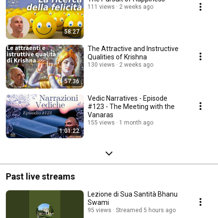
111 views
2 weeks ago
58:27
The Attractive and Instructive
Qualities of Krishna
130 views
2 weeks ago
57:36
Vedic Narratives - Episode
#123 - The Meeting with the
Vanaras
155 views
1 month ago
1:01:22
Past live streams
Lezione di Sua Santità Bhanu
Swami
95 views
Streamed 5 hours ago