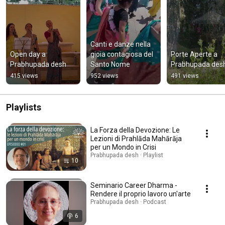
Canti e danze nella 
Open day a 
gioia contagiosa del 
Porte Aperte a 
Prabhupada desh
Santo Nome
Prabhupada des
415 views
952 views
491 views
Playlists
La Forza della Devozione: Le
Lezioni di Prahlāda Mahārāja
per un Mondo in Crisi
Prabhupada desh · Playlist
10
Seminario Career Dharma -
Rendere il proprio lavoro un'arte
Prabhupada desh · Podcast
6