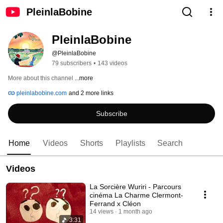
PleinlaBobine
PleinlaBobine
@PleinlaBobine
79 subscribers
•
143 videos
More about this channel
...more
pleinlabobine.com
and 2 more links
Subscribe
Home
Videos
Shorts
Playlists
Search
Videos
La Sorcière Wuriri - Parcours
cinéma La Charme Clermont-
Ferrand x Cléon
14 views
1 month ago
3:31