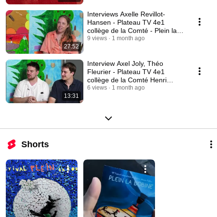
Interviews Axelle Revillot-
Hansen - Plateau TV 4e1
collège de la Comté - Plein la
Bobine 2026
9 views
1 month ago
27:52
Interview Axel Joly, Théo
Fleurier - Plateau TV 4e1
collège de la Comté Henri
Bertrand - PLB2026
6 views
1 month ago
13:31
Shorts