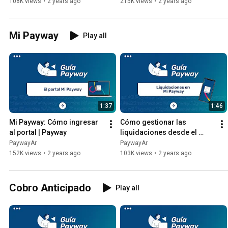
108K views
•
2 years ago
215K views
•
2 years ago
Mi Payway
Play all
1:37
1:46
Mi Payway: Cómo ingresar 
Cómo gestionar las 
al portal | Payway
liquidaciones desde el 
portal de Mi Payway | 
PaywayAr
PaywayAr
Payway
152K views
•
2 years ago
103K views
•
2 years ago
Cobro Anticipado
Play all