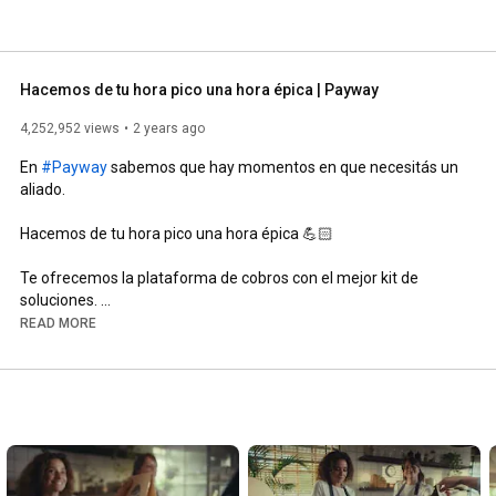
Hacemos de tu hora pico una hora épica | Payway
4,252,952 views
2 years ago
En 
#Payway
 sabemos que hay momentos en que necesitás un 
aliado.

Hacemos de tu hora pico una hora épica 💪🏻

Te ofrecemos la plataforma de cobros con el mejor kit de 
soluciones. 

READ MORE
Cobrá con todas las tarjetas desde terminales smart sin 
contacto, aceptá todas las billeteras virtuales con QR, 
administrá tu negocio con el portal de autogestión Mi Payway, 
servicio de Cobro Anticipado ¡y mucho más!

Conocé 
#Payway
, la plataforma de cobros con el mejor kit de 
soluciones para gestionar y potenciar tu negocio 💥
