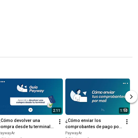
2:11
1:10
¿Cómo devolver una 
¿Cómo enviar los 
compra desde tu terminal? | 
comprobantes de pago por 
Payway
mail? | Payway
PaywayAr
PaywayAr