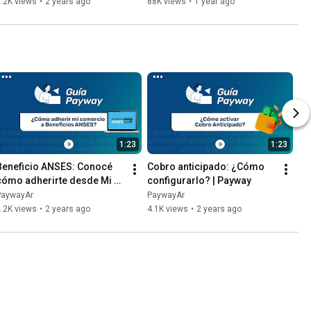
Payway
.2K views
•
2 years ago
88K views
•
1 year ago
1:23
1:23
Beneficio ANSES: Conocé 
Cobro anticipado: ¿Cómo 
cómo adherirte desde Mi 
configurarlo? | Payway
Payway | Payway
PaywayAr
PaywayAr
.2K views
•
2 years ago
4.1K views
•
2 years ago