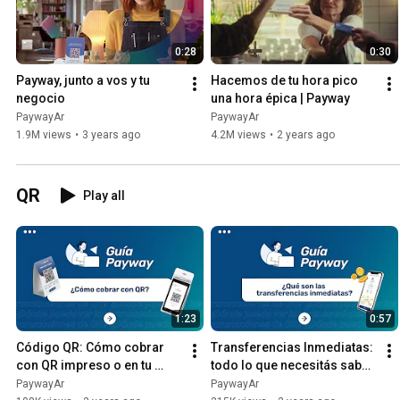
0:28
0:30
Payway, junto a vos y tu 
Hacemos de tu hora pico 
negocio
una hora épica | Payway
PaywayAr
PaywayAr
1.9M views
•
3 years ago
4.2M views
•
2 years ago
QR
Play all
1:23
0:57
Código QR: Cómo cobrar 
Transferencias Inmediatas: 
con QR impreso o en tu 
todo lo que necesitás saber 
terminal | Payway
| Payway
PaywayAr
PaywayAr