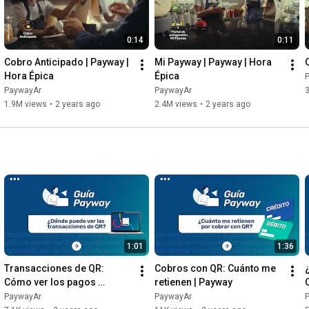
Aprovechá al máximo el pico de tu ventas 👉 
www.payway.com.ar

0:14
0:11
#Payway
#JuntoaVosytuNegocio
#PlataformaDeCobros
Cobro Anticipado | Payway | 
Mi Payway | Payway | Hora 
#Autogestión
#Ventas
Hora Épica
Épica
PaywayAr
PaywayAr
1.9M views
•
2 years ago
2.4M views
•
2 years ago
1:01
1:36
Transacciones de QR: 
Cobros con QR: Cuánto me 
Cómo ver los pagos 
retienen | Payway
recibidos con QR | Payway
PaywayAr
PaywayAr