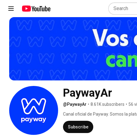
PaywayAr
@PaywayAr
•
8.61K subscribers
•
56 v
Canal oficial de Payway. Somos la plat
soluciones para gestionar y potenciar 
Subscribe