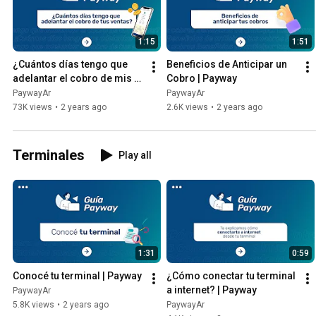
1:15
1:51
¿Cuántos días tengo que 
Beneficios de Anticipar un 
adelantar el cobro de mis 
Cobro | Payway
ventas para verlo en 24 
PaywayAr
PaywayAr
horas hábiles? | Payway
73K views
•
2 years ago
2.6K views
•
2 years ago
Terminales
Play all
1:31
0:59
Conocé tu terminal | Payway
¿Cómo conectar tu terminal 
a internet? | Payway
PaywayAr
5.8K views
•
2 years ago
PaywayAr