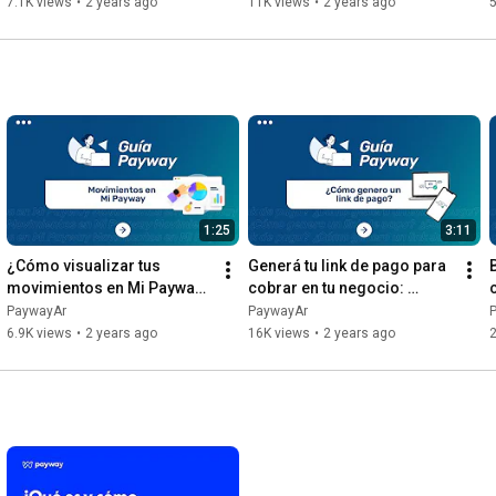
7.1K views
•
2 years ago
11K views
•
2 years ago
5
1:25
3:11
¿Cómo visualizar tus 
Generá tu link de pago para 
movimientos en Mi Payway? 
cobrar en tu negocio: 
| Payway
Aprendé paso a paso | 
PaywayAr
PaywayAr
Payway
6.9K views
•
2 years ago
16K views
•
2 years ago
2