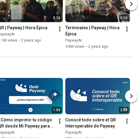
0:16
0:16
QR | Payway | Hora Épica
Terminales | Payway | Hora 
Épica
PaywayAr
3.1M views
•
2 years ago
PaywayAr
4.8M views
•
2 years ago
1:04
2:59
¿Cómo imprimir tu código 
Conocé todo sobre el QR 
QR desde Mi Payway para 
Interoperable de Payway
exhibir en tu comercio? | 
PaywayAr
PaywayAr