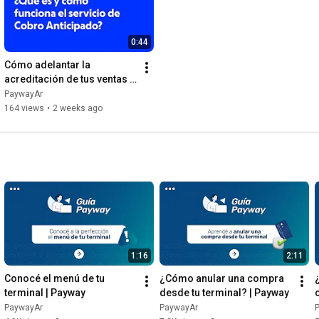
0:44
Cómo adelantar la 
acreditación de tus ventas | 
Cobro Anticipado | Payway
PaywayAr
164 views
•
2 weeks ago
1:16
2:11
Conocé el menú de tu 
¿Cómo anular una compra 
terminal | Payway
desde tu terminal? | Payway
PaywayAr
PaywayAr