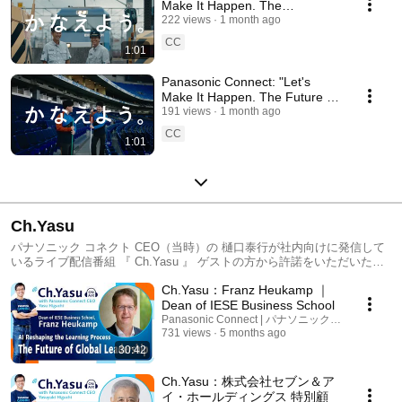
Make It Happen. The
Frontlines of Railway
222 views
1 month ago
Transport" Edition
CC
1:01
Panasonic Connect: "Let's
Make It Happen. The Future of
Entertainment Venues"
191 views
1 month ago
CC
1:01
Ch.Yasu
パナソニック コネクト CEO（当時）の 樋口泰行が社内向けに発信して
いるライブ配信番組 『 Ch.Yasu 』 ゲストの方から許諾をいただいた動
画をYouTubeでお届けします。
Ch.Yasu：Franz Heukamp ｜
Dean of IESE Business School
Panasonic Connect | パナソニック コネクト
731 views
5 months ago
30:42
Ch.Yasu：株式会社セブン＆ア
イ・ホールディングス 特別顧