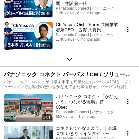
問 井阪 隆一氏
Panasonic Connect | パナソニック コネクト
1.2K views
6 months ago
26:40
Ch.Yasu：Oishii Farm 共同創業
者兼CEO 古賀 大貴氏
Panasonic Connect | パナソニック コネクト
1.7K views
6 months ago
30:38
パナソニック コネクト パーパス / CM / ソリューシ
ョン事例
パナソニック コネクトが目指す未来を映像化したパーパスCMと、ソリ
ューションでお客様の想いをかなえてきた事例動画、パーパス経営に関
する動画をご紹介します！
パナソニック コネクト「かなえ
よう。つながる現場」篇 ｜
60sec
Panasonic Connect | パナソニック コネクト
852K views
1 year ago
1:01
コネクトでかなえよう。｜会議
直後 いきなりインタビュー
Panasonic Connect | パナソニック コネクト