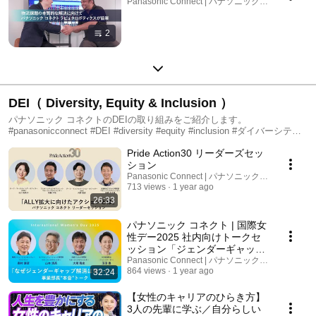
Panasonic Connect | パナソニック コネクト · Pla
2
DEI（ Diversity, Equity & Inclusion ）
パナソニック コネクトのDEIの取り組みをご紹介します。
#panasonicconnect #DEI #diversity #equity #inclusion #ダイバーシティ
#エクイティ #インクルージョン
Pride Action30 リーダーズセッ
ション
Panasonic Connect | パナソニック コネクト
713 views
1 year ago
26:33
パナソニック コネクト | 国際女
性デー2025 社内向けトークセ
ッション「ジェンダーギャップ
解消はなぜ難しい？」
Panasonic Connect | パナソニック コネクト
864 views
1 year ago
32:24
【女性のキャリアのひらき方】
3人の先輩に学ぶ／自分らしい