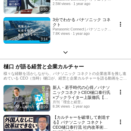
2.5M views
1 year ago
0:50
3分でわかる パナソニック コネ
クト
Panasonic Connect | パナソニック コネクト
7.8K views
1 year ago
3:14
樋口 が語る経営と企業カルチャー
様々な経験を活かしながら、パナソニック コネクトの企業改革を推し進
めている CEO（当時）樋口が、経営と企業カルチャーを語る動画をご紹
介します！
新人・若手時代の心得／パナソ
ニックコネクトCEO樋口泰行氏
×ブックライター上阪徹氏【月
刊「理念と経営」】
月刊「理念と経営」
8.3K views
1 year ago
8:20
【カルチャーを破壊して創造す
る】パナソニック コネクト
CEO樋口泰行流 社内改革術／