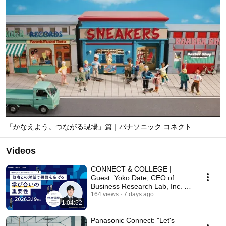
「かなえよう。つながる現場」篇｜パナソニック コネクト
Videos
CONNECT & COLLEGE |
Guest: Yoko Date, CEO of
Business Research Lab, Inc. -
"Can't Find It Through...
164 views
7 days ago
1:04:52
Panasonic Connect: "Let's