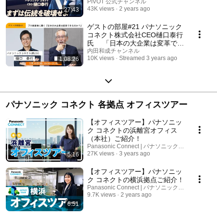
日本マイクロソフトなど企業ト
PIVOT 公式チャンネル
43K views
2 years ago
27:43
ップを歴任／外国人パワーが日
本企業改革のカギ
ゲストの部屋#21 パナソニック
コネクト株式会社CEO樋口泰行
氏 「日本の大企業は変革でき
るのか？」#プロ経営者 #企業
内田和成チャンネル
10K views
Streamed 3 years ago
1:08:26
変革
パナソニック コネクト 各拠点 オフィスツアー
【オフィスツアー】パナソニッ
ク コネクトの浜離宮オフィス
（本社）ご紹介！
Panasonic Connect | パナソニック コネクト
27K views
3 years ago
5:16
【オフィスツアー】パナソニッ
ク コネクトの横浜拠点ご紹介！
Panasonic Connect | パナソニック コネクト
9.7K views
2 years ago
6:51