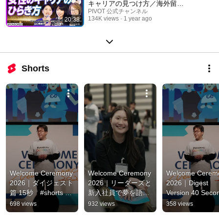
キャリアの見つけ方／海外留学
／ライフイベント／キャリアの
PIVOT 公式チャンネル
134K views
1 year ago
20:38
転機／ロールモデル／シェア＆
レシーブ
Shorts
Welcome Ceremony 
Welcome Ceremony 
Welcome Ceremo
2026｜ダイジェスト
2026｜リーダーズと
2026｜Digest 
篇 15秒　#shorts 
新入社員で夢を語ろ
Version 40 Secon
#panasonicconnect
う篇 15秒　
#shorts 
698 views
932 views
358 views
#shorts　
#panasonicconn