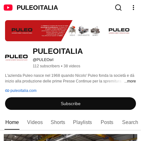
PULEOITALIA
PULEOITALIA
@PULEOsrl
112 subscribers
•
38 videos
L'azienda Puleo nasce nel 1968 quando Nicolo' Puleo fonda la società e dà 
inizio alla produzione delle prime Presse Continue per la spremitura 
...more
tradizionale dell'uva. 
puleoitalia.com
Subscribe
Home
Videos
Shorts
Playlists
Posts
Search