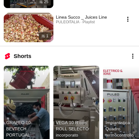
25
Linea Succo _ Juices Line
PULEOITALIA · Playlist
1
Shorts
GRAPEO 10   
VEGA 10 R con 
Impiantistica - 
BEVTECH 
ROLL SELECTO 
Quadro 
PORTUGAL
incorporato
termocontrollo 