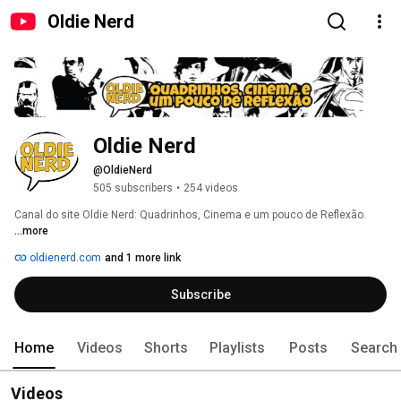
Oldie Nerd
Oldie Nerd
@OldieNerd
505 subscribers
•
254 videos
Canal do site Oldie Nerd: Quadrinhos, Cinema e um pouco de Reflexão. 
...more
oldienerd.com
and 1 more link
Subscribe
Home
Videos
Shorts
Playlists
Posts
Search
Videos