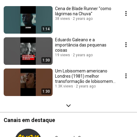
Cena de Blade Runner "como
lágrimas na Chuva"
38 views
2 years ago
1:14
Eduardo Galeano e a
importância das pequenas
coisas
19 views
2 years ago
1:30
Um Lobisomem americano
Londres (1981) melhor
transformação de lobisomem
até hoje!!!
1.3K views
2 years ago
1:30
Canais em destaque