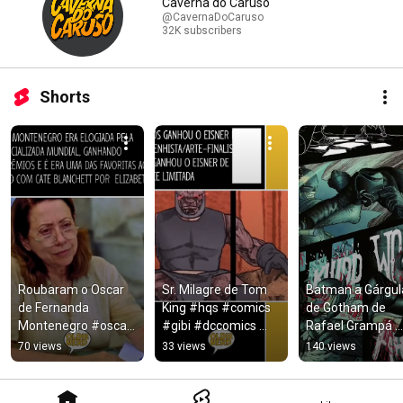
Caverna do Caruso
@CavernaDoCaruso
32K subscribers
Shorts
Roubaram o Oscar 
Sr. Milagre de Tom 
Batman a Gárgula
de Fernanda 
King #hqs #comics 
de Gotham de 
Montenegro #oscar 
#gibi #dccomics 
Rafael Grampá 
#filmes #cinema 
#supermanlegacy
#batman #movie
70 views
33 views
140 views
#centraldobrasil
#music #film 
#comicbook 
#quadrinhos