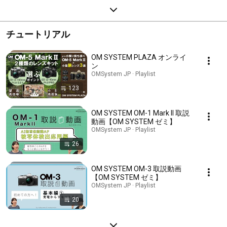
チュートリアル
OM SYSTEM PLAZA オンライ
ン
OMSystem JP · Playlist
123
OM SYSTEM OM-1 Mark II 取説
動画【OM SYSTEM ゼミ】
OMSystem JP · Playlist
26
OM SYSTEM OM-3 取説動画
【OM SYSTEM ゼミ】
OMSystem JP · Playlist
20