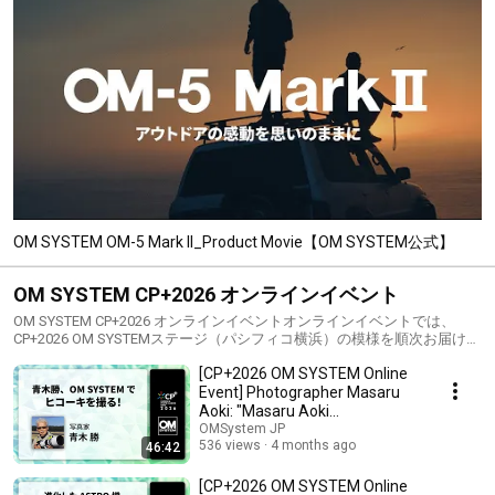
OM SYSTEM OM-5 Mark II_Product Movie【OM SYSTEM公式】
OM SYSTEM CP+2026 オンラインイベント
OM SYSTEM CP+2026 オンラインイベントオンラインイベントでは、
CP+2026 OM SYSTEMステージ（パシフィコ横浜）の模様を順次お届けす
るのに加え、CP+2026に合わせ新たに収録したオンライン動画コンテン
[CP+2026 OM SYSTEM Online
ツを配信します。※こちらのチャンネルではCP+2026 会場特設ステージ
は配信されません。https://jp.omsystem.com/event/cpplus2026YouTube
Event] Photographer Masaru
公式チャンネル「OMSystem JP 」では、OMデジタルソリューションズ
Aoki: "Masaru Aoki
が開催する各種イベント中継や、写真家による写真講座などをインター
Photographs Airplanes wit...
OMSystem JP
ネット動画で配信します。ぜひ、チャンネルのご登録をお願いします。
536 views
4 months ago
46:42
https://www.youtube.com/c/OMSystemJP#OMSystem #CPplus2026
[CP+2026 OM SYSTEM Online