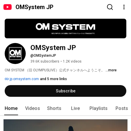
OMSystem JP
OMSystem JP
@OMSystemJP
39.6K subscribers
•
1.2K videos
OM SYSTEM （旧 OLYMPUSLIVE）公式チャンネルへようこそ。 
...more
jp.omsystem.com
and 5 more links
Subscribe
Home
Videos
Shorts
Live
Playlists
Posts