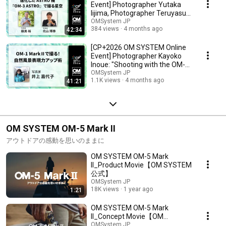
Event] Photographer Yutaka
Iijima, Photographer Teruyasu
Kitayama: "Cap...
OMSystem JP
384 views
4 months ago
42:34
[CP+2026 OM SYSTEM Online
Event] Photographer Kayoko
Inoue: "Shooting with the OM-1
Mark II! Tech...
OMSystem JP
1.1K views
4 months ago
41:21
OM SYSTEM OM-5 Mark II
アウトドアの感動を思いのままに
OM SYSTEM OM-5 Mark
II_Product Movie【OM SYSTEM
公式】
OMSystem JP
18K views
1 year ago
1:21
OM SYSTEM OM-5 Mark
II_Concept Movie【OM
SYSTEM公式】
OMSystem JP