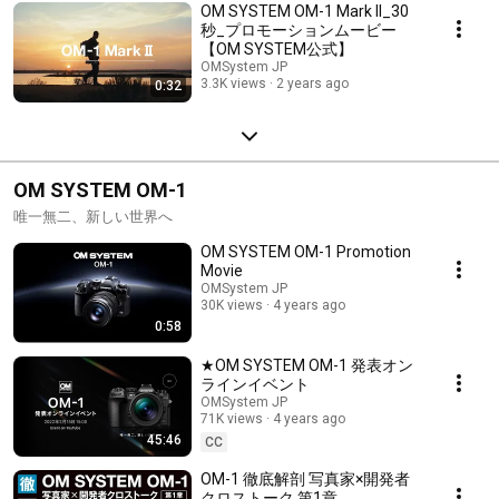
OM SYSTEM OM-1 Mark II_30
秒_プロモーションムービー
【OM SYSTEM公式】
OMSystem JP
3.3K views
2 years ago
0:32
OM SYSTEM OM-1
唯一無二、新しい世界へ
OM SYSTEM OM-1 Promotion
Movie
OMSystem JP
30K views
4 years ago
0:58
★OM SYSTEM OM-1 発表オン
ラインイベント
OMSystem JP
71K views
4 years ago
45:46
CC
OM-1 徹底解剖 写真家×開発者
クロストーク 第1章