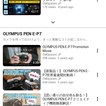
OMSystem JP
17K views
4 years ago
42:11
OLYMPUS PEN E-P7
カメラを持って出かけよう。きっと素敵なコトが起こるから。
OLYMPUS PEN E-P7 Promotion
Movie
OMSystem JP
99K views
5 years ago
0:33
【新製品！】 OLYMPUS PEN E-
P7世界最速開封動画！
OMSystem JP
65K views
5 years ago
17:24
【思い通りの自分色を創る！】
OLYMPUS PEN E-P7 クリエイテ
ィブ機能徹底解説！