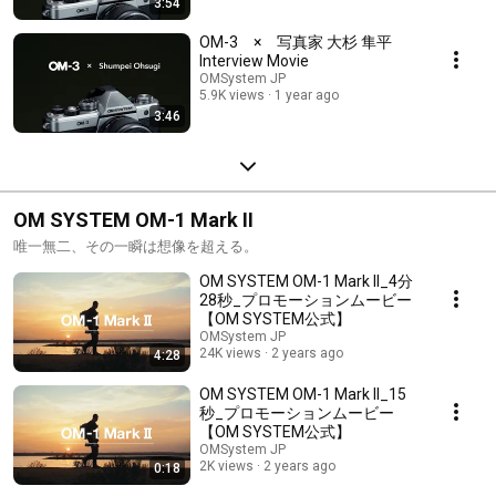
3:54
OM-3 × 写真家 大杉 隼平
Interview Movie
OMSystem JP
5.9K views
1 year ago
3:46
OM SYSTEM OM-1 Mark II
唯一無二、その一瞬は想像を超える。
OM SYSTEM OM-1 Mark II_4分
28秒_プロモーションムービー
【OM SYSTEM公式】
OMSystem JP
24K views
2 years ago
4:28
OM SYSTEM OM-1 Mark II_15
秒_プロモーションムービー
【OM SYSTEM公式】
OMSystem JP
2K views
2 years ago
0:18