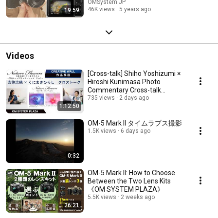
OMSystem JP
46K views
5 years ago
19:59
Videos
[Cross-talk] Shiho Yoshizumi ×
Hiroshi Kunimasa Photo
Commentary Cross-talk
(Nature Flowers Shiho...
735 views
2 days ago
1:12:50
OM-5 Mark II タイムラプス撮影
1.5K views
6 days ago
0:32
OM-5 Mark II: How to Choose
Between the Two Lens Kits
《OM SYSTEM PLAZA》
5.5K views
2 weeks ago
26:21