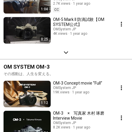
2.7K views
1 year ago
1:04
CC
OM-5 Mark II 防滴試験【OM
SYSTEM公式】
OMSystem JP
4K views
1 year ago
0:25
OM SYSTEM OM-3
その感動は、人生を変える。
OM-3 Concept movie ”Full”
OMSystem JP
19K views
1 year ago
1:12
OM-3 × 写真家 木村 琢磨
Interview Movie
OMSystem JP
8.2K views
1 year ago