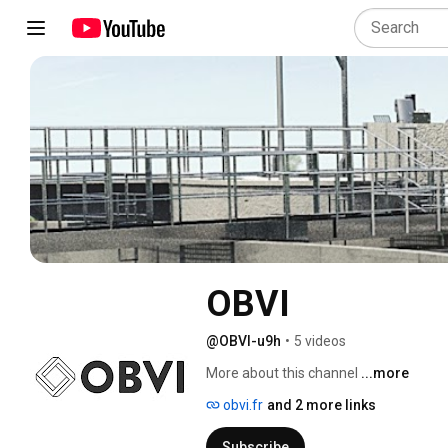
OBVI
@OBVI-u9h
•
5 videos
More about this channel
...more
obvi.fr
and 2 more links
Subscribe