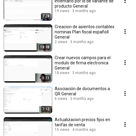
inventario por Id de variante de
producto General
19 views
3 months ago
7:28
Creacion de asientos contables
nominas Plan fiscal españoll
General
2 views
3 months ago
18:38
Crear nuevos campos para el
modulo de firma electronica
General
18 views
3 months ago
5:11
Asociación de documentos a
QR General
6 views
3 months ago
7:12
Actualizacion precios fijos en
tarifas de venta
15 views
4 months ago