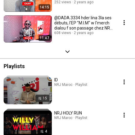
252 views
2 years ago
14:15
@DADA.3334 hder lina 3la ses
débuts, l'EP "M.I.M" w l'merch
dialou f son passage chez NRJ
Maroc
608 views
2 years ago
11:47
Playlists
ID
NRJ Maroc · Playlist
15
NRJ HOLY RUN
NRJ Maroc · Playlist
4