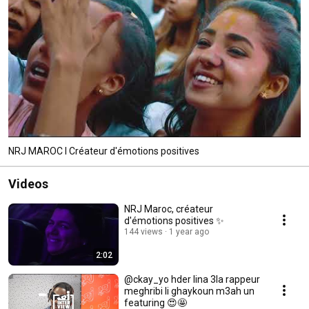
NRJ MAROC I Créateur d'émotions positives
Videos
NRJ Maroc, créateur
d'émotions positives ✨
144 views
1 year ago
2:02
@ckay_yo hder lina 3la rappeur
meghribi li ghaykoun m3ah un
featuring 😍🤩