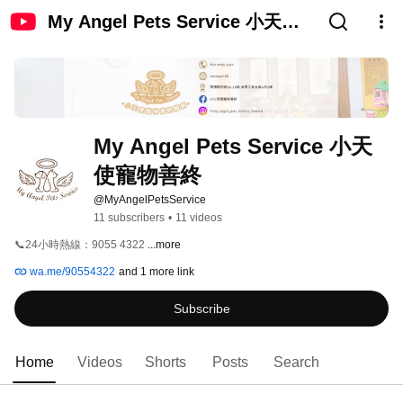
My Angel Pets Service 小天使
寵物善終
My Angel Pets Service 小天
使寵物善終
@MyAngelPetsService
11 subscribers
•
11 videos
📞24小時熱線：9055 4322 
...more
wa.me/90554322
and 1 more link
Subscribe
Home
Videos
Shorts
Posts
Search