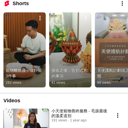
Shorts
寵物離世後，做好呢
接收之後，告別式前
天使護航計劃現
3件事
的事項
開
282 views
41 views
90 views
Videos
小天使寵物善終服務 - 毛孩最後
的溫柔道別
191 views
1 year ago