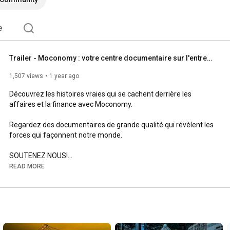
e
Trailer - Moconomy : votre centre documentaire sur l'entreprise et la finance
1,507 views
1 year ago
Découvrez les histoires vraies qui se cachent derrière les 
affaires et la finance avec Moconomy.

Regardez des documentaires de grande qualité qui révèlent les 
forces qui façonnent notre monde.

SOUTENEZ NOUS!

✘ Adhésion - 
https://bit.ly/3RtV2gq
READ MORE
AUTRES DOCS!

► Finances: 
https://bit.ly/3N2rQum
► Économie: 
https://bit.ly/43fZHW7
► Toutes les playlists: 
https://bit.ly/3N4oC9H