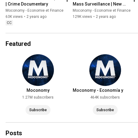
| Crime Documentary
Mass Surveillance | New 
Technology | Documentary
Moconomy - Economie et Finance
Moconomy - Economie et Finance
63K views
•
2 years ago
129K views
•
2 years ago
CC
Featured
Moconomy
Moconomy - Economía y
Finanzas
1.27M subscribers
464K subscribers
Subscribe
Subscribe
Posts