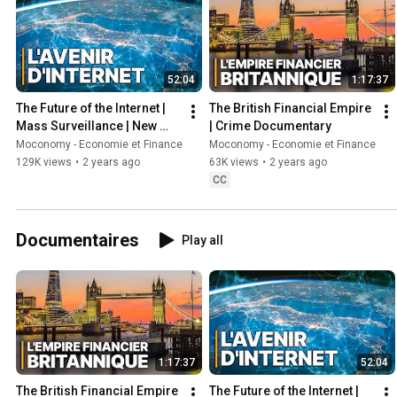
52:04
1:17:37
The Future of the Internet | 
The British Financial Empire 
Mass Surveillance | New 
| Crime Documentary
Technology | Documentary
Moconomy - Economie et Finance
Moconomy - Economie et Finance
129K views
•
2 years ago
63K views
•
2 years ago
CC
Documentaires
Play all
1:17:37
52:04
The British Financial Empire 
The Future of the Internet | 