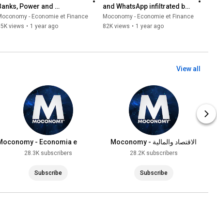
Banks, Power and 
and WhatsApp infiltrated by 
Manipulation
the shadows
Moconomy - Economie et Finance
Moconomy - Economie et Finance
35K views
•
1 year ago
82K views
•
1 year ago
View all
Moconomy - Economia e
Moconomy - الاقتصاد والمالية
Finanças
28.3K subscribers
28.2K subscribers
Subscribe
Subscribe