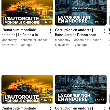
#finances
#documentaires
#documentaire
COPYRIGHT: All of the films published by us are legally licensed. 
We have acquired the rights (at least for specific territories) 
1:26:58
1:53:11
from the rightholders by contract. If you have questions please 
send an email to: info[at]moconomy.tv, Moconomy GmbH, 
L'autoroute mondiale 
Corruption en Andorre | 
www.moconomy.tv.
chinoise | La Chine à la 
Banquiers en Prison pour 
conquête du monde | Une 
un Crime Imaginaire
Moconomy - Economie et Finance
Moconomy - Economie et Finance
menace ou une chance
82K views
•
1 year ago
5.6K views
•
1 year ago
1:26:58
1:53:11
L'autoroute mondiale 
Corruption en Andorre | 