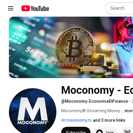
Moconomy - Ec
@Moconomy-EconomieEtFinance
•
Moconomy® Streaming Money 
...mo
moconomy.tv
and 3 more links
Subscribe
Join