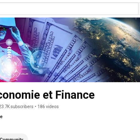
onomie et Finance
23.7K subscribers
•
186 videos
re
Community