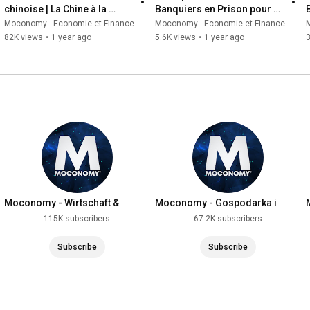
chinoise | La Chine à la 
Banquiers en Prison pour 
conquête du monde | Une 
un Crime Imaginaire
Moconomy - Economie et Finance
Moconomy - Economie et Finance
menace ou une chance
82K views
•
1 year ago
5.6K views
•
1 year ago
Moconomy - Wirtschaft &
Moconomy - Gospodarka i
Finanzen
Finanse
115K subscribers
67.2K subscribers
Subscribe
Subscribe