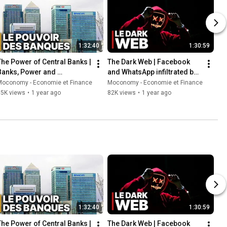
1:32:40
1:30:59
The Power of Central Banks | 
The Dark Web | Facebook 
Banks, Power and 
and WhatsApp infiltrated by 
Manipulation
the shadows
Moconomy - Economie et Finance
Moconomy - Economie et Finance
35K views
•
1 year ago
82K views
•
1 year ago
1:32:40
1:30:59
The Power of Central Banks | 
The Dark Web | Facebook 