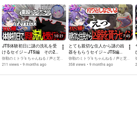
https://www.youtube.com/c/tonylab
https://skyvox.jp/
10:21
7:45
JTS体験初日に謎の洗礼を受
とても親切な住人から謎の凶
ー・ー・ー・ー・ー・ー・ー・ー・ー・ー・ー・ー・ー・ー・
けるセイジ～JTS編　その2
器をもらうセイジ～JTS編　
ー・ー・ー・ー

～【ストグラ/セイジ/深沢え
その1～【ストグラ/セイジ/よ
弥勒のミトラ’s ちゃんねる / 声と芝居とおバカのch
弥勒のミトラ’s ちゃんねる / 声と芝居とおバカのch
ぼし/天王寺京司郎/染岡コ
うちえんじ/パキち/???】
211 views
•
9 months ago
358 views
•
9 months ago
ン】
https://www.youtube.com/playlist?list...
https://www.youtube.com/playlist?list...
https://www.youtube.com/playlist?list...
https://www.youtube.com/playlist?list...
https://www.youtube.com/playlist?list...