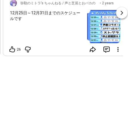
弥勒のミトラ’s ちゃんねる / 声と芝居とおバカの
•
2 years
ch
ago
12月25日～12月31日までのスケジュー
ルです
26