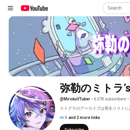
弥勒のミトラ’s
@MirokuVTuber
•
6.07K subscribers
•
ストグラのアーカイブは再生リストに
X
and 2 more links
Subscribe