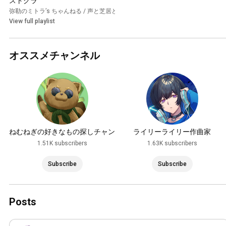
ストグラ
弥勒のミトラ’s ちゃんねる / 声と芝居とおバカのch
•
Playlist
View full playlist
オススメチャンネル
ねむねぎの好きなもの探しチャン
ライリーライリー作曲家
ネル
1.51K subscribers
1.63K subscribers
Subscribe
Subscribe
Posts