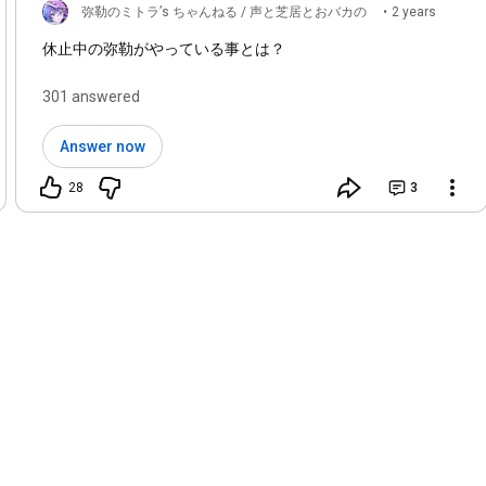
弥勒のミトラ’s ちゃんねる / 声と芝居とおバカの
•
2 years
ch
ago
休止中の弥勒がやっている事とは？
301 answered
Answer now
28
3