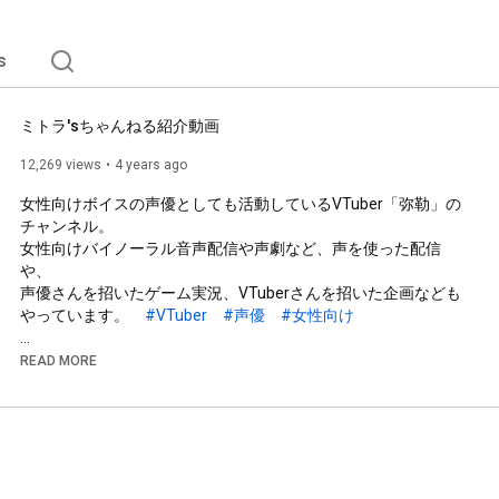
s
ミトラ'sちゃんねる紹介動画
12,269 views
4 years ago
女性向けボイスの声優としても活動しているVTuber「弥勒」の
チャンネル。

女性向けバイノーラル音声配信や声劇など、声を使った配信
や、

声優さんを招いたゲーム実況、VTuberさんを招いた企画なども
やっています。　
#VTuber
#声優
#女性向け
ー・ー・ー・ー・ー・ー・ー・ー・ー・ー・ー・ー・ー・ー・
READ MORE
ー・ー・ー・ー

動画制作

https://twitter.com/Nyto_vd