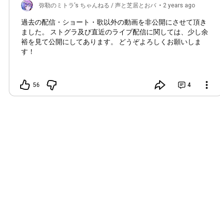
弥勒のミトラ’s ちゃんねる / 声と芝居とおバ
•
2 years ago
カのch
(edited)
過去の配信・ショート・歌以外の動画を非公開にさせて頂き
ました。 ストグラ及び直近のライブ配信に関しては、少し余
裕を見て公開にしてあります。 どうぞよろしくお願いしま
す！
56
4