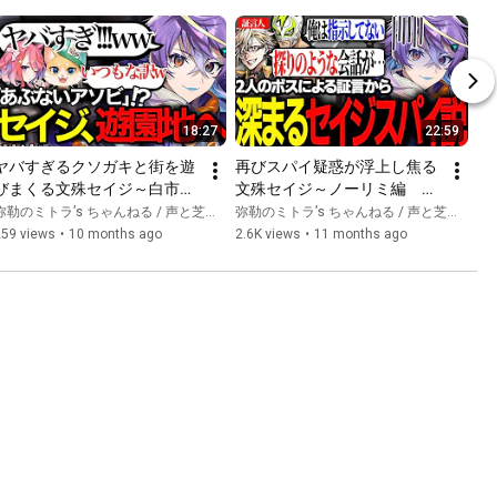
18:27
22:59
ヤバすぎるクソガキと街を遊
再びスパイ疑惑が浮上し焦る
びまくる文殊セイジ～白市民
文殊セイジ～ノーリミ編　そ
編　その2～【ストグラ/セイ
の22～【ストグラ/セイジ/四
弥勒のミトラ’s ちゃんねる / 声と芝居とおバカのch
弥勒のミトラ’s ちゃんねる / 声と芝居とおバカのch
ジ/丘猫まる/松竹ウメ/砂シャ
皇シャンクズ/タラちゃん/冬
259 views
•
10 months ago
2.6K views
•
11 months ago
ーク】
那フナ/ジョーカー】