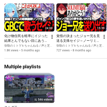
24:00
15:39
化け物住民を軽率にイジった
覚悟の決まったジョー兄を見
結果とんでもない目にあう文
送る文殊セイジ～ノーリミ
殊セイジ～ノーリミ編　その
編　その23～【ストグラ/セ
弥勒のミトラ’s ちゃんねる / 声と芝居とおバカのch
弥勒のミトラ’s ちゃんねる / 声と芝居とおバカのch
24～【ストグラ/セイジ/銅鑼
イジ/ジョーカー/四皇シャン
1.8K views
•
5 months ago
727 views
•
8 months ago
イオリ/銅鑼チエリ/帝レン/ハ
クズ/Lv.1チンピラ/冬那フ
ンバーガー/キングスターダ
ナ】
イヤモンドズズ】
Multiple playlists
546 videos