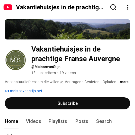
Vakantiehuisjes in de prachtige
Franse Auvergne
Vakantiehuisjes in de 
prachtige Franse Auvergne
@MaisonvanStijn
18 subscribers
•
19 videos
Voor natuurliefhebbers die willen 🌿 Vertragen • Genieten • Opladen 
...more
maisonvanstijn.net
Subscribe
Home
Videos
Playlists
Posts
Search