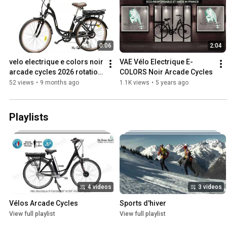
0:06
2:04
velo electrique e colors noir 
VAE Vélo Electrique E-
arcade cycles 2026 rotation 
COLORS Noir Arcade Cycles
ai
52 views
•
9 months ago
1.1K views
•
5 years ago
Playlists
4 videos
3 videos
Vélos Arcade Cycles
Sports d'hiver
View full playlist
View full playlist