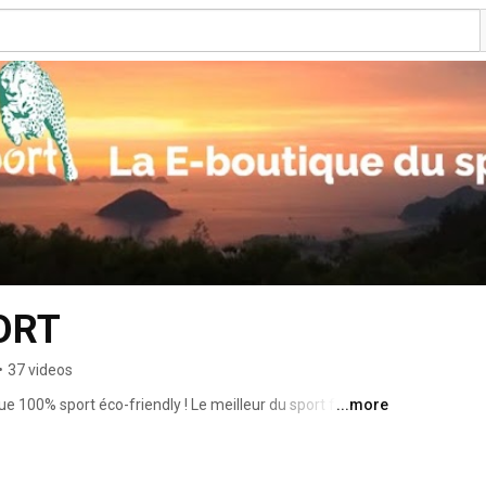
ORT
•
37 videos
e 100% sport éco-friendly ! Le meilleur du sport fabriqué 
...more
planète ! https://www.mygreensport.com 