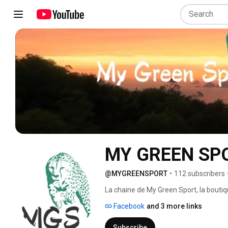
MY GREEN SP
@MYGREENSPORT
•
112 subscribers
La chaine de My Green Sport, la boutiqu
dans le respect des Hommes et de la 
Facebook
and 3 more links
Subscribe