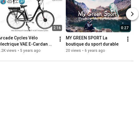
2:16
0:27
Arcade Cycles Vélo 
MY GREEN SPORT La 
électrique VAE E-Cardan 
boutique du sport durable
2021
.2K views
•
5 years ago
20 views
•
6 years ago