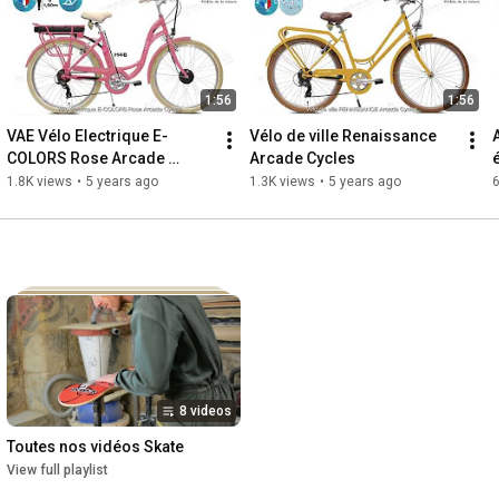
1:56
1:56
VAE Vélo Electrique E-
Vélo de ville Renaissance 
COLORS Rose Arcade 
Arcade Cycles
Cycles
1.8K views
•
5 years ago
1.3K views
•
5 years ago
6
8 videos
Toutes nos vidéos Skate
View full playlist