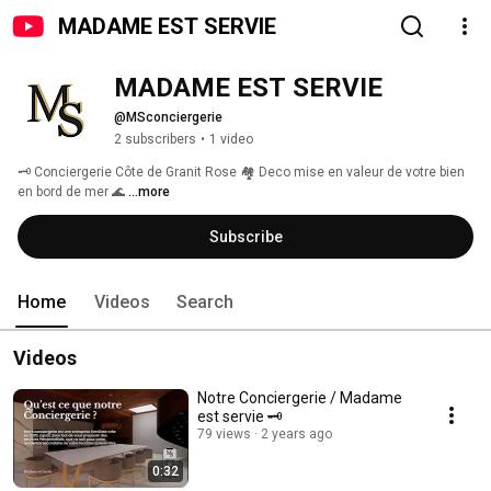
MADAME EST SERVIE
MADAME EST SERVIE
@MSconciergerie
2 subscribers
•
1 video
🗝️ Conciergerie Côte de Granit Rose 🏘️ Deco mise en valeur de votre bien 
en bord de mer 🌊 
...more
Subscribe
Home
Videos
Search
Videos
Notre Conciergerie / Madame
est servie 🗝️
79 views
2 years ago
0:32