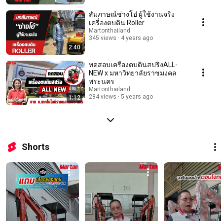
สัมภาษณ์ช่างโอ๋ ผู้ใช้งานจริง
เครื่องตบดิน Roller
Martonthailand
345 views
4 years ago
2:40
ทดสอบเครื่องตบดินสปริงALL-
NEW x มหาวิทยาลัยราชมงคล
พระนคร
Martonthailand
284 views
5 years ago
1:12
Shorts