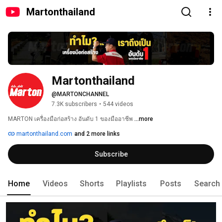
Martonthailand
Martonthailand
@MARTONCHANNEL
7.3K subscribers
•
544 videos
MARTON เครื่องมือก่อสร้าง อันดับ 1 ของมืออาชีพ 
...more
martonthailand.com
and 2 more links
Subscribe
Home
Videos
Shorts
Playlists
Posts
Search