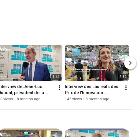
1:41
2:32
Interview de Jean-Luc 
Interview des Lauréats des 
Dupont, président de la 
Prix de l'Innovation 
FNCCR
territoriale
60 views
•
8 months ago
142 views
•
8 months ago