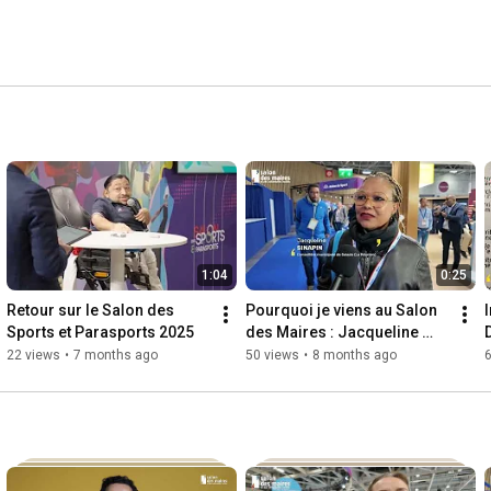
1:04
0:25
Retour sur le Salon des 
Pourquoi je viens au Salon 
Sports et Parasports 2025
des Maires : Jacqueline 
Sinapin, conseillère 
22 views
•
7 months ago
50 views
•
8 months ago
municipale de Salazie