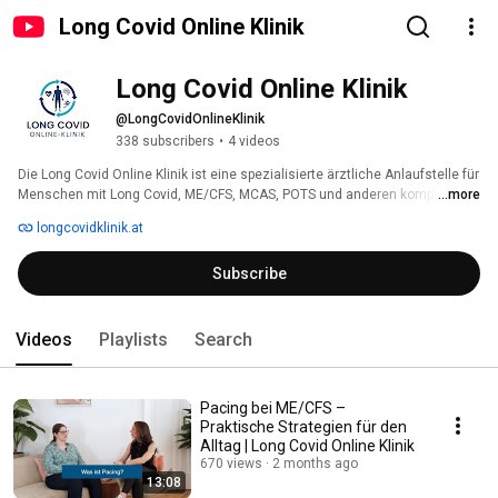
Long Covid Online Klinik
Long Covid Online Klinik 
@LongCovidOnlineKlinik
338 subscribers
•
4 videos
Die Long Covid Online Klinik ist eine spezialisierte ärztliche Anlaufstelle für 
Menschen mit Long Covid, ME/CFS, MCAS, POTS und anderen komplexen 
...more
postinfektiösen sowie multisystemischen Erkrankungen. Unter ärztlicher 
longcovidklinik.at
Leitung von Dr. Corinna Geiger – Fachärztin für Innere Medizin, 
Gastroenterologie und Hepatologie – verbinden wir evidenzbasierte 
Subscribe
Medizin mit einem tiefen Verständnis für die Realität chronisch kranker 
Patient:innen. 
Videos
Playlists
Search
Pacing bei ME/CFS –
Praktische Strategien für den
Alltag | Long Covid Online Klinik
670 views
2 months ago
13:08