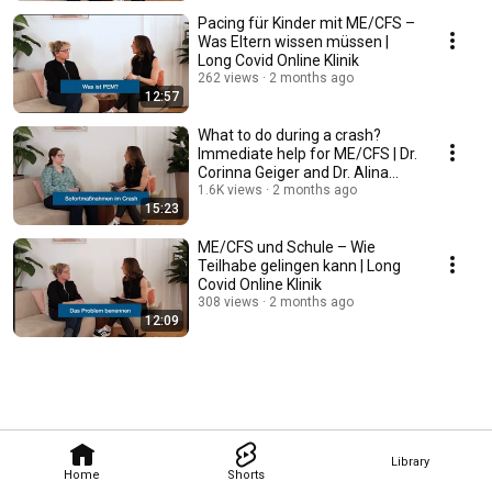
Pacing für Kinder mit ME/CFS –
Was Eltern wissen müssen |
Long Covid Online Klinik
262 views
2 months ago
12:57
What to do during a crash?
Immediate help for ME/CFS | Dr.
Corinna Geiger and Dr. Alina
Kleinecke
1.6K views
2 months ago
15:23
ME/CFS und Schule – Wie
Teilhabe gelingen kann | Long
Covid Online Klinik
308 views
2 months ago
12:09
Library
Home
Shorts