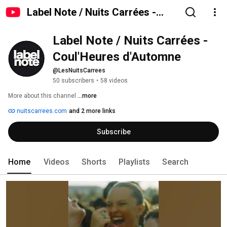
Label Note / Nuits Carrées -
Coul'Heures d'Automne
Label Note / Nuits Carrées - 
Coul'Heures d'Automne
@LesNuitsCarrees
50 subscribers
•
58 videos
More about this channel
...more
nuitscarrees.com
and 2 more links
Subscribe
Home
Videos
Shorts
Playlists
Search