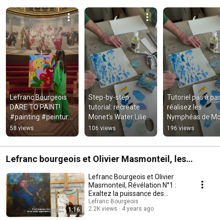
Lefranc Bourgeois 
Step-by-step 
Tutoriel pas à pas
DARE TO PAINT! 
tutorial: recreate 
réalisez les 
#painting #peinture 
Monet’s Water Lilies 
Nymphéas de Mo
#art
🪷
58 views
106 views
196 views
Lefranc bourgeois et Olivier Masmonteil, les
Révélations
Lefranc Bourgeois et Olivier
Masmonteil, Révélation N°1 :
Exaltez la puissance des
nuances.
Lefranc Bourgeois
2.2K views
4 years ago
1:16