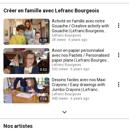
Créer en famille avec Lefranc Bourgeois
Activité en famille avec notre
Gouache / Creative activity with
Gouache | Lefranc Bourgeois
Enfants
Lefranc Bourgeois
2K views
6 years ago
1:20
Avion en papier personnalisé
avec nos Pastels / Personalised
paper plane | Lefranc Bourgeois
Enfants
Lefranc Bourgeois
532 views
6 years ago
0:52
Dessins faciles avec nos Maxi
Crayons / Easy drawings with
Jumbo Crayons | Lefranc
Bourgeois Enfants
Lefranc Bourgeois
440 views
6 years ago
1:16
Nos artistes