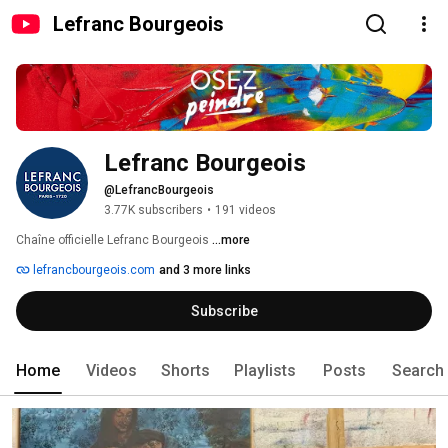
Lefranc Bourgeois
Lefranc Bourgeois
@LefrancBourgeois
3.77K subscribers
•
191 videos
Chaîne officielle Lefranc Bourgeois 
...more
lefrancbourgeois.com
and 3 more links
Subscribe
Home
Videos
Shorts
Playlists
Posts
Search