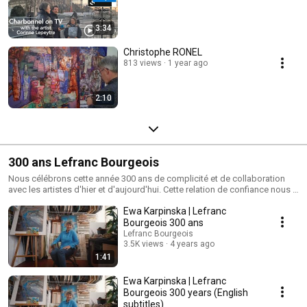
3:34
Christophe RONEL
813 views
1 year ago
2:10
300 ans Lefranc Bourgeois
Nous célébrons cette année 300 ans de complicité et de collaboration
avec les artistes d'hier et d'aujourd'hui. Cette relation de confiance nous a
permis de mettre au point les dernières innovations dans le domaine des
Ewa Karpinska | Lefranc
beaux-arts, et ainsi d’accompagner chaque peintre dans sa pratique. ---
This year we're celebrating 300 years of close collaboration with artists of
Bourgeois 300 ans
today and yesterday. This trustful relationship has empowered us to
Lefranc Bourgeois
develop the latest fine arts innovations, and to support each painter in his
3.5K views
4 years ago
practice.
1:41
Ewa Karpinska | Lefranc
Bourgeois 300 years (English
subtitles)