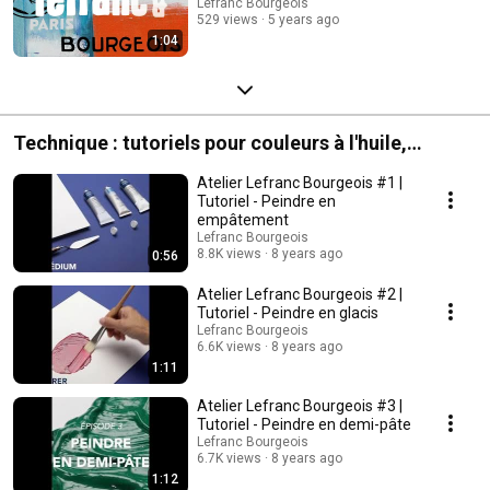
Lefranc Bourgeois
529 views
5 years ago
1:04
Technique : tutoriels pour couleurs à l'huile,
gouache et couleurs acryliques
Atelier Lefranc Bourgeois #1 |
Tutoriel - Peindre en
empâtement
Lefranc Bourgeois
8.8K views
8 years ago
0:56
Atelier Lefranc Bourgeois #2 |
Tutoriel - Peindre en glacis
Lefranc Bourgeois
6.6K views
8 years ago
1:11
Atelier Lefranc Bourgeois #3 |
Tutoriel - Peindre en demi-pâte
Lefranc Bourgeois
6.7K views
8 years ago
1:12