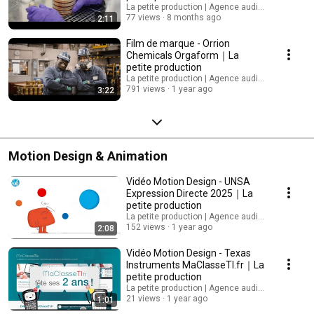
La petite production | Agence audiovisuelle
77 views
8 months ago
2:11
Film de marque - Orrion
Chemicals Orgaform｜La
petite production
La petite production | Agence audiovisuelle
791 views
1 year ago
3:22
Motion Design & Animation
Vidéo Motion Design - UNSA
Expression Directe 2025｜La
petite production
La petite production | Agence audiovisuelle
152 views
1 year ago
2:08
Vidéo Motion Design - Texas
Instruments MaClasseTI.fr｜La
petite production
La petite production | Agence audiovisuelle
21 views
1 year ago
1:01