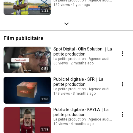
La petite production | Agence audiovisuelle
152 views
1 year ago
5:22
Film publicitaire
Spot Digital - Ollin Solution ｜La
petite production
La petite production | Agence audiovisuelle
56 views
2 months ago
0:51
Publicité digitale - SFR｜La
petite production
La petite production | Agence audiovisuelle
149 views
3 months ago
1:56
Publicité digitale - KAYLA｜La
petite production
La petite production | Agence audiovisuelle
10 views
4 months ago
1:19