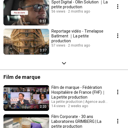
Spot Digital - Ollin Solution ｜La
petite production
56 views
2 months ago
0:51
Reportage vidéo - Timelapse
Batîment ｜La petite
production
57 views
2 months ago
3:37
Film de marque
Film de marque - Fédération
Hospitalière de France (FHF)｜
La petite production
La petite production | Agence audiovisuelle
14 views
2 weeks ago
2:20
Film Corporate - 30 ans
Laboratoires GRIMBERG | La
petite production