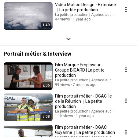
Vidéo Motion Design - Extensee
｜La petite production
La petite production | Agence audiovisuelle
44 views
1 year ago
1:49
Portrait métier & Interview
Film Marque Employeur -
Groupe BIGARD | La petite
production
La petite production | Agence audiovisuelle
99 views
7 months ago
2:56
Film portrait métier - DGAC Île
de la Réunion｜La petite
production
La petite production | Agence audiovisuelle
1.1K views
1 year ago
5:08
Film portrait métier - DGAC
Guyanne｜La petite production