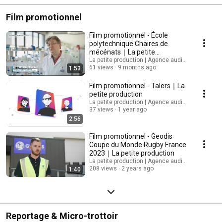
Film promotionnel
Film promotionnel - École
polytechnique Chaires de
mécénats｜La petite
production
La petite production | Agence audiovisuelle
61 views
9 months ago
1:53
Film promotionnel - Talers｜La
petite production
La petite production | Agence audiovisuelle
37 views
1 year ago
2:56
Film promotionnel - Geodis
Coupe du Monde Rugby France
2023｜La petite production
La petite production | Agence audiovisuelle
208 views
2 years ago
1:40
Reportage & Micro-trottoir