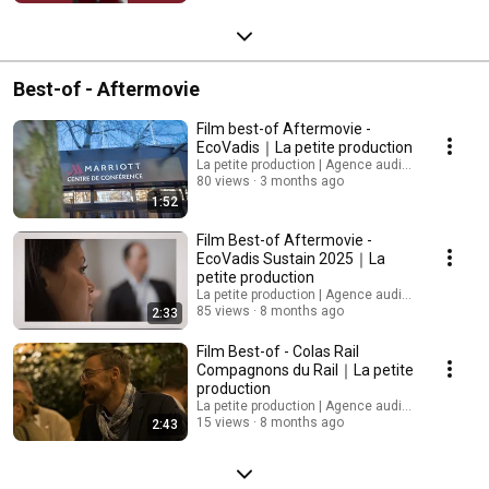
Best-of - Aftermovie
Film best-of Aftermovie -
EcoVadis｜La petite production
La petite production | Agence audiovisuelle
80 views
3 months ago
1:52
Film Best-of Aftermovie -
EcoVadis Sustain 2025｜La
petite production
La petite production | Agence audiovisuelle
85 views
8 months ago
2:33
Film Best-of - Colas Rail
Compagnons du Rail｜La petite
production
La petite production | Agence audiovisuelle
15 views
8 months ago
2:43