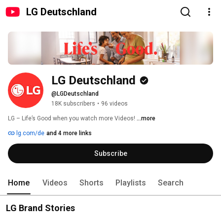
LG Deutschland
LG Deutschland
@LGDeutschland
18K subscribers
•
96 videos
LG – Life’s Good when you watch more Videos! 
...more
lg.com/de
and 4 more links
Subscribe
Home
Videos
Shorts
Playlists
Search
LG Brand Stories