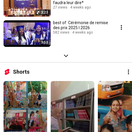
faudra leur dire*
27 views
4 weeks ago
3:23
best of: Cérémonie de remise
des prix 2025 I 2026
582 views
4 weeks ago
3:53
Shorts