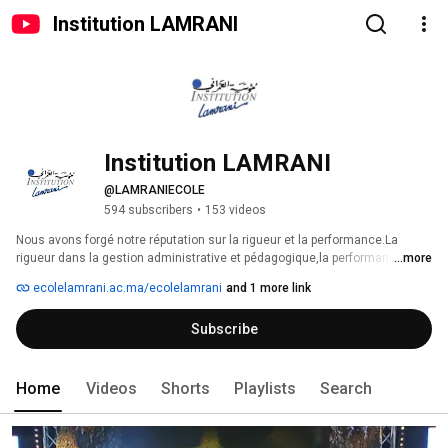
Institution LAMRANI
Institution LAMRANI
@LAMRANIECOLE
594 subscribers
•
153 videos
Nous avons forgé notre réputation sur la rigueur et la performance.La 
rigueur dans la gestion administrative et pédagogique,la performance par 
...more
la recherche de facteurs permettant d'assurer une formation de qualité. 
ecolelamrani.ac.ma/ecolelamrani
and 1 more link
Subscribe
Home
Videos
Shorts
Playlists
Search