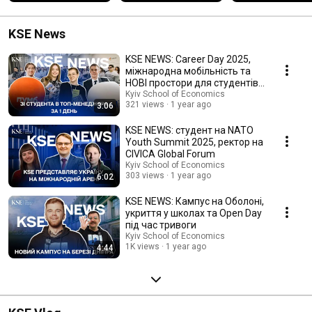
Between KSE 
Seeking Investm
University and ETH 
Zurich
KSE News
KSE NEWS: Career Day 2025,
міжнародна мобільність та
НОВІ простори для студентів
від ПУМБ
Kyiv School of Economics
321 views
1 year ago
3:06
KSE NEWS: студент на NATO
Youth Summit 2025, ректор на
CIVICA Global Forum
Kyiv School of Economics
303 views
1 year ago
6:02
KSE NEWS: Кампус на Оболоні,
укриття у школах та Open Day
під час тривоги
Kyiv School of Economics
1K views
1 year ago
4:44