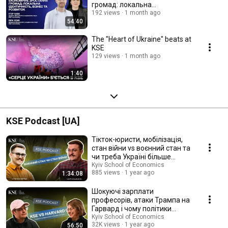
громад: локальна
ідентичність, бізнес та
192 views
1 month ago
54:40
розвиток
The "Heart of Ukraine" beats at
KSE
129 views
1 month ago
1:40
KSE Podcast [UA]
Тікток-юристи, мобілізація,
стан війни vs воєнний стан та
чи треба Україні більше
правників?
Kyiv School of Economics
885 views
1 year ago
1:34:08
Шокуючі зарплати
професорів, атаки Трампа на
Гарвард і чому політики
викладають у KSE
Kyiv School of Economics
32K views
1 year ago
56:50