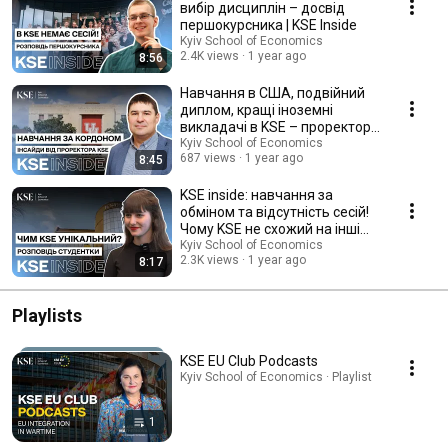
вибір дисциплін – досвід
першокурсника | KSE Inside
Kyiv School of Economics
2.4K views
1 year ago
8:56
Навчання в США, подвійний
диплом, кращі іноземні
викладачі в KSE – проректор
Кириченко | KSE Inside
Kyiv School of Economics
687 views
1 year ago
8:45
KSE inside: навчання за
обміном та відсутність сесій!
Чому KSE не схожий на інші
ВИШІ?
Kyiv School of Economics
2.3K views
1 year ago
8:17
Playlists
KSE EU Club Podcasts
Kyiv School of Economics · Playlist
1