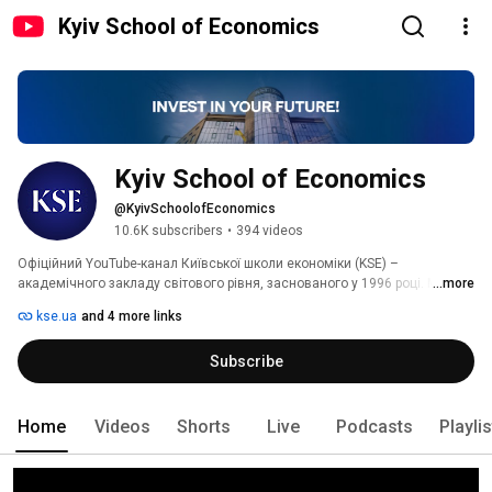
Kyiv School of Economics
Kyiv School of Economics
@KyivSchoolofEconomics
10.6K subscribers
•
394 videos
Офіційний YouTube-канал Київської школи економіки (KSE) – 
академічного закладу світового рівня, заснованого у 1996 році. Ми 
...more
входимо до числа найкращих економічних шкіл Центральної та Східної 
kse.ua
and 4 more links
Європи та готуємо майбутнє покоління економістів світового рівня. 
Subscribe
Home
Videos
Shorts
Live
Podcasts
Playli