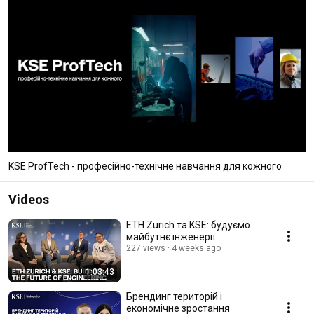
KSE ProfTech - професійно-технічне навчання для кожного
Videos
ETH Zurich та KSE: будуємо
майбутнє інженерії
227 views
4 weeks ago
1:03:43
Брендинг територій і
економічне зростання