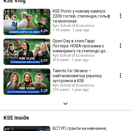
KSE Vlog
KSE Picnic у новому кампусі:
2200 гостей, стипендія, гольф
та кінопоказ
Kyiv School of Economics
1.1K views
1 year ago
6:36
Open Day в стилі Гаррі
Поттера: НОВА програма з
інжинірингу та стипендії до
800€
Kyiv School of Economics
474 views
1 year ago
6:05
Talents for Ukraine –
найталановитіші українці
зустрілися в KSE
Kyiv School of Economics
270 views
1 year ago
5:28
KSE Inside
ВСТУП, гранти на навчання,