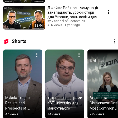
Джеймс Робінсон: чому нації
занепадають, уроки історії
для України, роль освіти для
економіки
Kyiv School of Economics
41K views
1 year ago
38:04
Shorts
Mykola Tregub: 
Інженерні програми 
Anastasiia 
Results and 
KSE University для 
Obraztsova: On t
Prospects of 
майбутнього 
Most Common 
Cooperation 
України
Mistakes When 
47 views
74 views
925 views