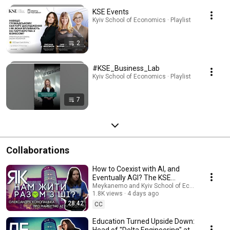
KSE Events
Kyiv School of Economics · Playlist
2
#KSE_Business_Lab
Kyiv School of Economics · Playlist
7
Collaborations
How to Coexist with AI, and
Eventually AGI? The KSE
Artificial Intelligence Program
Meykanemo and Kyiv School of Economics
1.8K views
4 days ago
Director on t...
28:42
CC
Education Turned Upside Down:
Head of "Delta Engineering" at