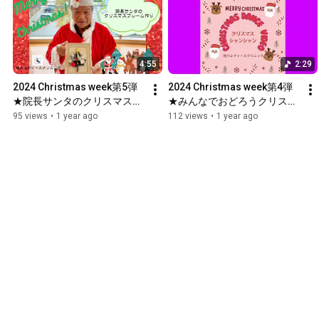
4:55
2:29
2024 Christmas week第5弾
2024 Christmas week第4弾
★院長サンタのクリスマスフ
★みんなでおどろうクリスマ
レーム作り🎅
スシャンシャン🎄
95 views
•
1 year ago
112 views
•
1 year ago