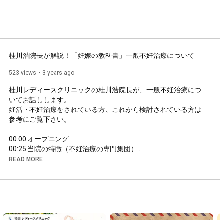
桂川浩院長が解説！「妊娠の教科書」一般不妊治療について
523 views
3 years ago
桂川レディースクリニックの桂川浩院長が、一般不妊治療につ
いてお話しします。

妊活・不妊治療をされている方、これから検討されている方は
参考にご覧下さい。

00:00
00:25
01:18
READ MORE
02:09
05:38
10:52
12:55
18:54
20:30