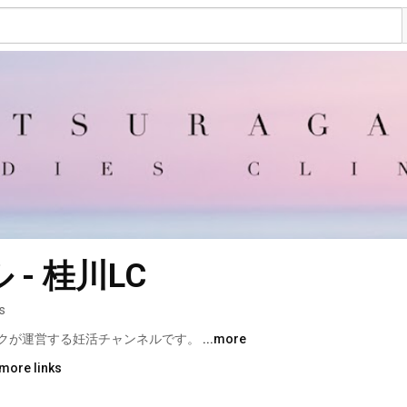
- 桂川LC
s
クが運営する妊活チャンネルです。 
...more
more links