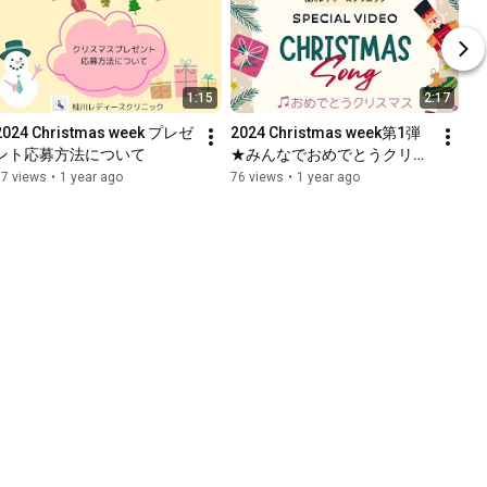
1:15
2:17
2024 Christmas week プレゼ
2024 Christmas week第1弾
ント応募方法について
★みんなでおめでとうクリス
マス🌲
57 views
•
1 year ago
76 views
•
1 year ago