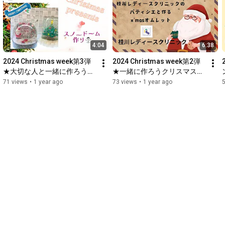
22:03
 大切な2点と当院の特徴

さらに詳しい内容は当院までお問い合わせください。

桂川レディースクリニック

4:04
6:38
〒520-0834 滋賀県大津市御殿浜21-8

TEL：077-511-4135
2024 Christmas week第3弾
2024 Christmas week第2弾
★大切な人と一緒に作ろうス
★一緒に作ろうクリスマスオ
ノードーム⛄️
ムレット🍰
71 views
•
1 year ago
73 views
•
1 year ago