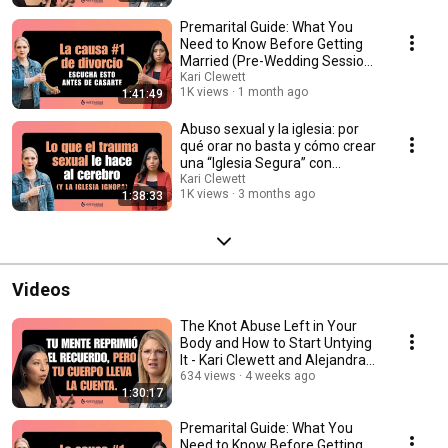
Premarital Guide: What You
Need to Know Before Getting
Married (Pre-Wedding Session)
- Kari Clewett
Kari Clewett
1K views
1 month ago
1:41:49
Abuso sexual y la iglesia: por
qué orar no basta y cómo crear
una “Iglesia Segura” con
protocolos
Kari Clewett
1K views
3 months ago
1:38:33
Videos
The Knot Abuse Left in Your
Body and How to Start Untying
It - Kari Clewett and Alejandra
Grájeda
634 views
4 weeks ago
1:30:17
Premarital Guide: What You
Need to Know Before Getting