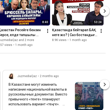
8:40
53:24
Қазақстан Ресейге бензин 
Қазақстанда бейтарап БАҚ 
берсе, елде тапшылық 
неге жоқ? | Сөз бостандығы 
бола ма? Ербаян 
неге шектеледі? |  
JuzmediaQaz and 2 more
8.9K views
•
1 month ago
Мұхтардың өлімі: кінәлі 
Асылхан Мамашұлы | 
257 views
•
1 month ago
кім? | Juznews
Juzmedia
JuzmediaQaz
•
2 months ago
В Казахстане могут изменить
написание национальной валюты в
русскоязычных документах. Вместо
привычного «тенге» планируют
использовать вариант «теңге». ⠀
Соответствующие поправки