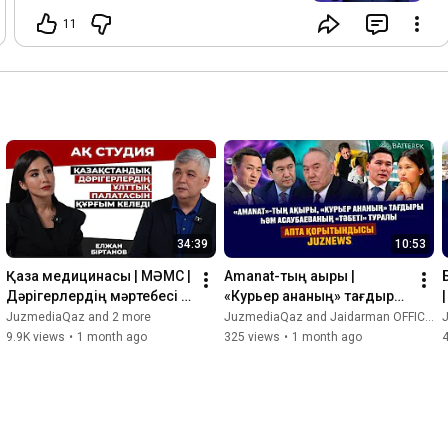
11
34:39
10:53
Қазақ медицинасы | МӘМС | 
Amanat-тың ақыры | 
Дәрігерлердің мәртебесі | 
«Курьер ананың» тағдыры 
Елжан Біртанов
һәм Асаубаеваның 
JuzmediaQaz and 2 more
JuzmediaQaz and Jaidarman OFFICIAL / JCI
«тәбеті» |  Juznews
9.9K views
•
1 month ago
325 views
•
1 month ago