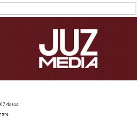
67 videos
.more