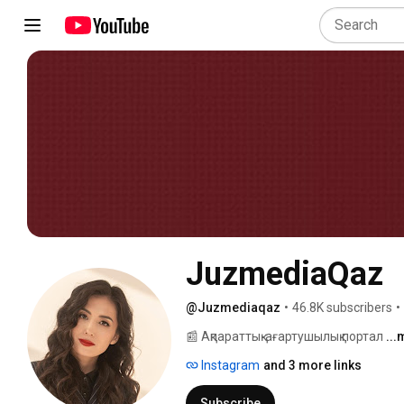
JuzmediaQaz
@Juzmediaqaz
•
46.8K subscribers
•
📰 Ақпараттық-ағартушылық портал 
..
Instagram
and 3 more links
Subscribe