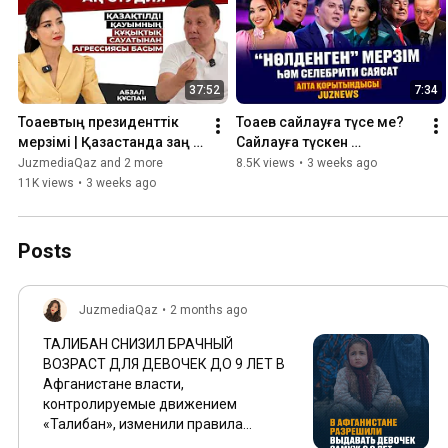
37:52
7:34
Тоқаевтың президенттік 
Тоқаев сайлауға түсе ме? 
мерзімі | Қазақстанда заң 
Сайлауға түскен 
неге бәріне бірдей емес? | 
жұлдыздар | Juznews | 
JuzmediaQaz and 2 more
8.5K views
•
3 weeks ago
Абзал Құспан | Ақ студия
Апта қорытындысы
11K views
•
3 weeks ago
Posts
JuzmediaQaz
•
2 months ago
ТАЛИБАН СНИЗИЛ БРАЧНЫЙ
ВОЗРАСТ ДЛЯ ДЕВОЧЕК ДО 9 ЛЕТ В
Афганистане власти,
контролируемые движением
«Талибан», изменили правила
вступления в брак для девушек.