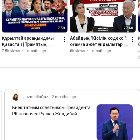
7:59
27:40
Құрылтай қарсаңындағы 
Абайдың "Кісілік кодексі": 
Қазақстан | Трамптың 
қоғамға қажет құндылықтар | 
тәбеті | Қара жамылған 
Жанғара Дәдебаев
7.5K views
•
1 month ago
8K views
•
1 month ago
Каракас | Juznews
JuzmediaQaz
•
2 months ago
Внештатным советником Президента
РК назначен Руслан Желдибай