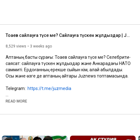
Тоқаев сайлауға түсе ме? Сайлауға түскен жұлдыздар | Juznews | Апта қорытындысы
8,529 views
3 weeks ago
Аптаның басты сұрағы: Тоқаев сайлауға түсе ме? Селебрити-
саясат: сайлауға түскен жұлдыздар және Анкарадағы НАТО 
саммиті. Ердоғанның ерекше сыйын кім, қалай қабылдады. 
Осы және өзге де аптаның айтары Juznews топтамасында.

Telegram:  
https://t.me/juzmedia
#juzmedia
#тоқаев
#сайлау
READ MORE