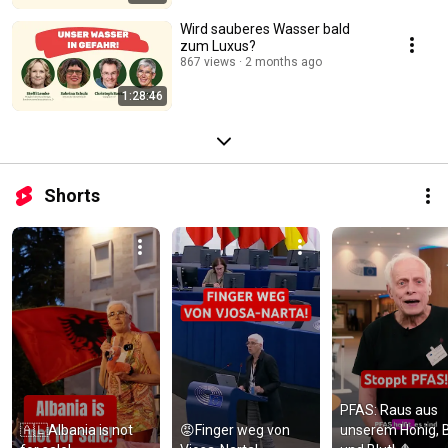
Wird sauberes Wasser bald
zum Luxus?
867 views
2 months ago
1:28:46
Shorts
PFAS: Raus aus 
🇦🇱Albania is not 
😡Finger weg von 
unserem Honig, Bi