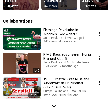
for sale!
Vjosa-Narta!
und Blut! 🩸
968 views
962 views
1.2K views
Collaborations
Flamingo-Revolution in
Albanien - Wie weiter?
Jutta Paulus and Sven Giegold
244 views
4 weeks ago
58:00
PFAS: Raus aus unserem Honig,
Bier und Blut! 🩸
Jutta Paulus and Armbruster Imkerschule
1.2K views
2 months ago
1:40
#256 "Ernstfall - Wie Russland
Atomkraft als Druckmittel
nutzt” (DEUTSCH)
Europe Calling and Jutta Paulus
507 views
4 months ago
1:30:03