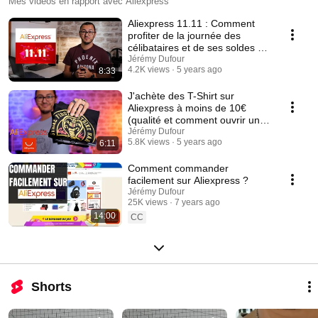
Mes vidéos en rapport avec Aliexpress
Aliexpress 11.11 : Comment
profiter de la journée des
célibataires et de ses soldes en
2021 ?
Jérémy Dufour
4.2K views
5 years ago
8:33
J'achète des T-Shirt sur
Aliexpress à moins de 10€
(qualité et comment ouvrir un
litige)
Jérémy Dufour
5.8K views
5 years ago
6:11
Comment commander
facilement sur Aliexpress ?
Jérémy Dufour
25K views
7 years ago
14:00
CC
Shorts