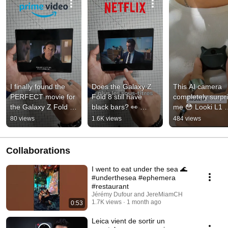
I finally found the 
Does the Galaxy Z 
This AI camera 
PERFECT movie for 
Fold 8 still have 
completely surpri
the Galaxy Z Fold 8 
black bars? 👀 
me 😳 Looki L1 
👀 #zfold8 
#zfold8 #samsung
#LookiL1 #looki 
80 views
1.6K views
484 views
#samsung
Collaborations
I went to eat under the sea 🌊
#underthesea #ephemera
#restaurant
Jérémy Dufour and JereMiamCH
1.7K views
1 month ago
0:53
Leica vient de sortir un