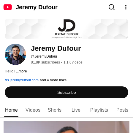
Jeremy Dufour
Jeremy Dufour
@JeremyDufour
81.8K subscribers
•
1.1K videos
Hello ! 
...more
jeremydufour.com
and 4 more links
Subscribe
Home
Videos
Shorts
Live
Playlists
Posts