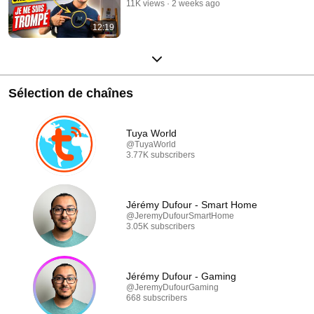
11K views
2 weeks ago
12:19
Sélection de chaînes
Tuya World
@TuyaWorld
3.77K subscribers
Jérémy Dufour - Smart Home
@JeremyDufourSmartHome
3.05K subscribers
Jérémy Dufour - Gaming
@JeremyDufourGaming
668 subscribers