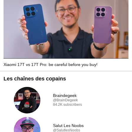
Xiaomi 17T vs 17T Pro: be careful before you buy!
Les chaînes des copains
Braindegeek
@BrainDegeek
84.2K subscribers
Salut Les Noobs
@SalutlesNoobs