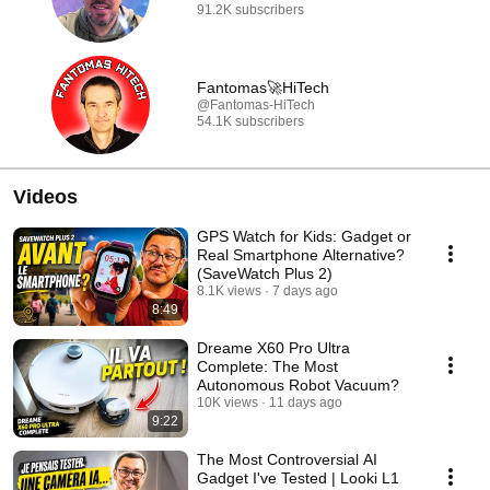
91.2K subscribers
Fantomas🚀HiTech
@Fantomas-HiTech
54.1K subscribers
Videos
GPS Watch for Kids: Gadget or
Real Smartphone Alternative?
(SaveWatch Plus 2)
8.1K views
7 days ago
8:49
Dreame X60 Pro Ultra
Complete: The Most
Autonomous Robot Vacuum?
10K views
11 days ago
9:22
The Most Controversial AI
Gadget I've Tested | Looki L1