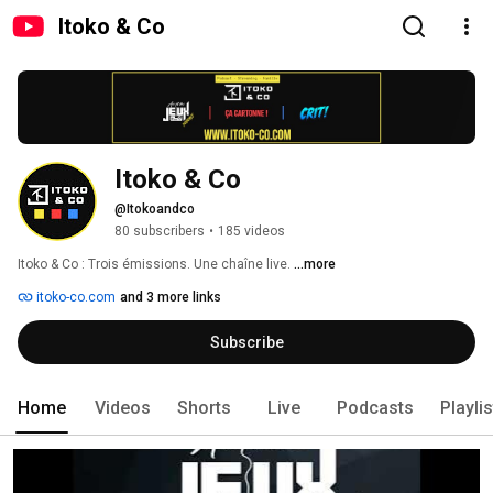
Itoko & Co
Itoko & Co
@Itokoandco
80 subscribers
•
185 videos
Itoko & Co : Trois émissions. Une chaîne live. 
...more
itoko-co.com
and 3 more links
Subscribe
Home
Videos
Shorts
Live
Podcasts
Playli