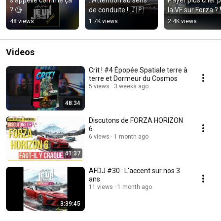
? 🧐
de conduite ! 🇯🇵
la VF sur Forza ? 🎙
48 views
1.7K views
2.4K views
Videos
Crit ! #4 Épopée Spatiale terre à
terre et Dormeur du Cosmos
5 views
3 weeks ago
48:34
Discutons de FORZA HORIZON
6
6 views
1 month ago
41:37
AFDJ #30 : L'accent sur nos 3
ans
11 views
1 month ago
3:39:45