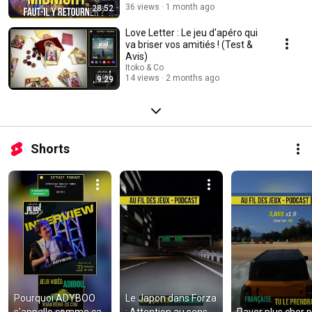
36 views
1 month ago
28:52
Love Letter : Le jeu d'apéro qui
va briser vos amitiés ! (Test &
Avis)
Itoko & Co
14 views
2 months ago
9:29
Shorts
Pourquoi ADYBOO 
Le Japon dans Forza 
s'appelle comme ça 
: Attention au sens 
Payer plus cher p