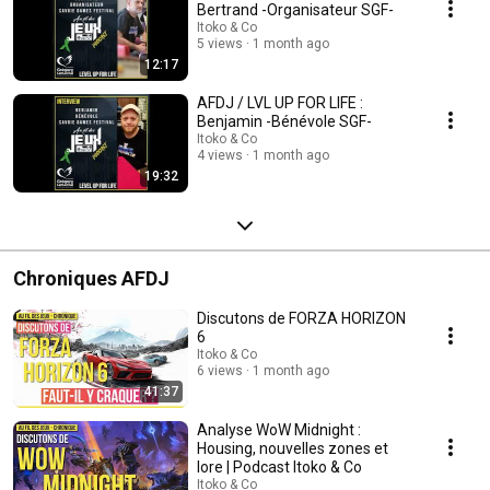
Bertrand -Organisateur SGF-
Itoko & Co
5 views
1 month ago
12:17
AFDJ / LVL UP FOR LIFE :
Benjamin -Bénévole SGF-
Itoko & Co
4 views
1 month ago
19:32
Chroniques AFDJ
Discutons de FORZA HORIZON
6
Itoko & Co
6 views
1 month ago
41:37
Analyse WoW Midnight :
Housing, nouvelles zones et
lore | Podcast Itoko & Co
Itoko & Co