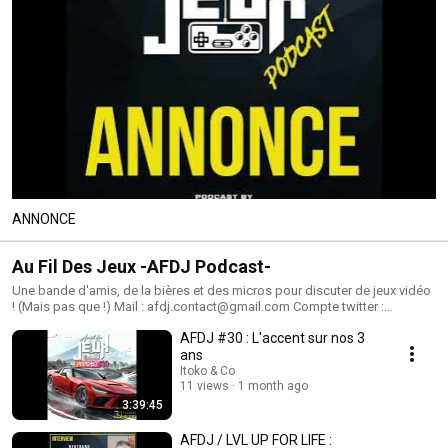
ANNONCE
Au Fil Des Jeux -AFDJ Podcast-
Une bande d'amis, de la bières et des micros pour discuter de jeux vidéo
! (Mais pas que !) Mail : afdj.contact@gmail.com Compte twitter :
https://twitter.com/AuFilDesJeux Zep : https://twitter.com/ZepAlten
AFDJ #30 : L'accent sur nos 3
ans
Itoko & Co
11 views
1 month ago
3:39:45
AFDJ / LVL UP FOR LIFE :