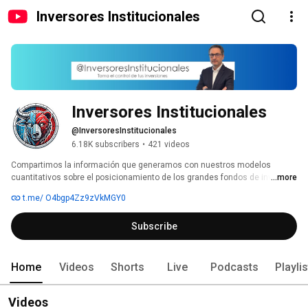
Inversores Institucionales
Inversores Institucionales
@InversoresInstitucionales
6.18K subscribers
•
421 videos
Compartimos la información que generamos con nuestros modelos 
cuantitativos sobre el posicionamiento de los grandes fondos de inversión 
...more
que tienen el tamaño suficiente como para influir en el precio de los 
t.me/ O4bgp4Zz9zVkMGY0
activos financieros. 
Subscribe
Home
Videos
Shorts
Live
Podcasts
Playli
Videos