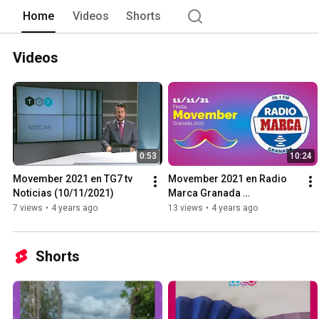
Home
Videos
Shorts
Videos
0:53
10:24
Movember 2021 en TG7 tv 
Movember 2021 en Radio 
Noticias (10/11/2021)
Marca Granada 
(10/11/2021)
7 views
•
4 years ago
13 views
•
4 years ago
Shorts