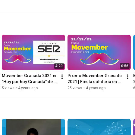
4:20
0:56
Movember Granada 2021 en 
Promo Movember Granada 
"Hoy por hoy Granada" de 
2021 | Fiesta solidaria en 
La Ser
Sala Planta Baja el 11/11
5 views
•
4 years ago
25 views
•
4 years ago