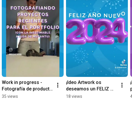
Work in progress - 
¡Ideo Artwork os 
Fotografía de producto 
deseamos un FELIZ 
para el portfolio
AÑO NUEVO 2024!
35 views
18 views