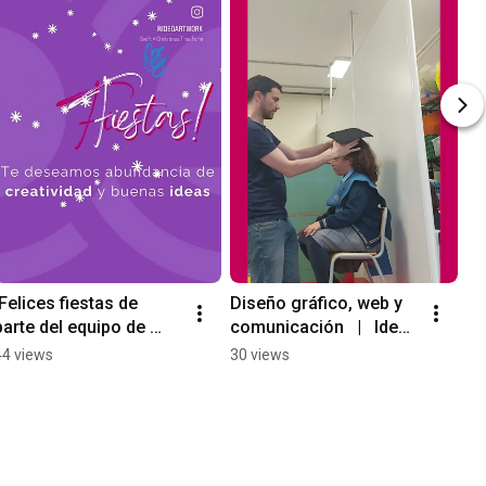
¡Felices fiestas de 
Diseño gráfico, web y 
parte del equipo de 
comunicación   |   Ideo 
Ideo Artwork!
Artwork
44 views
30 views