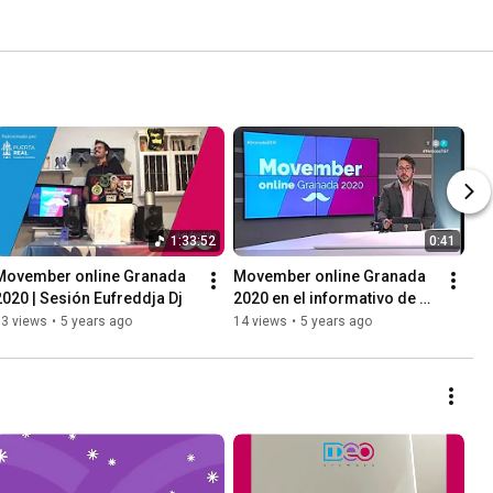
1:33:52
0:41
Movember online Granada 
Movember online Granada 
2020 | Sesión Eufreddja Dj
2020 en el informativo de 
TG7
63 views
•
5 years ago
14 views
•
5 years ago