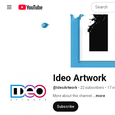
Ideo Artwork
@IdeoArtwork
•
22 subscribers
•
17 v
More about this channel
...more
Subscribe