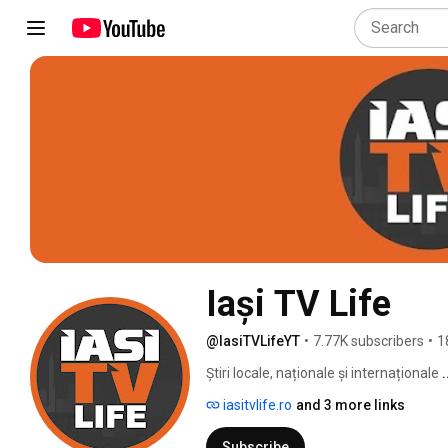
Iași TV Life
@IasiTVLifeYT
•
7.77K subscribers
•
1
Știri locale, naționale și internaționale 
iasitvlife.ro
and 3 more links
Subscribe