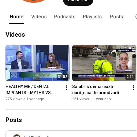
Home
Videos
Podcasts
Playlists
Posts
Videos
51:52
2:11
HEALTHY ME / DENTAL 
Salubris demarează 
IMPLANTS - MYTHS VS 
curățenia de primăvară
REALITY
275 views
•
1 year ago
261 views
•
1 year ago
Posts