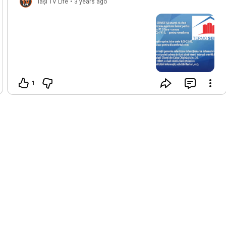
Iași TV Life
•
3 years ago
1