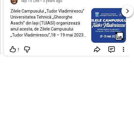
Iași TV Life
•
3 years ago
Zilele Campusului „Tudor Vladimirescu”
Universitatea Tehnică „Gheorghe
Asachi” din Iași (TUIASI) organizează
anul acesta, de Zilele Campusului
„Tudor Vladimirescu”,18 – 19 mai 2023,
cel mai mare festival studențesc din
România. Zeci de evenimente dedicate
1
elevilor și studenților vor avea loc în
parcurile reabilitate modern din inima
campusului, culminând cu două capete
de afiș. Joi seara, de la ora 20.00,
binecunoscuta formație Alternosfera va
cânta în fața miilor de studenți pe o
scenă amplasată în parcul dintre
căminele T9 și T11, în timp ce vineri
seara, de la ora 21.00, mii de studenți
vor dansa pe ritmuri electronice la „Neon
Madness Party”, cea mai mare
petrecere studențească în aer liber
organizată vreodată în România.
„Suntem mai pregătiți ca niciodată să