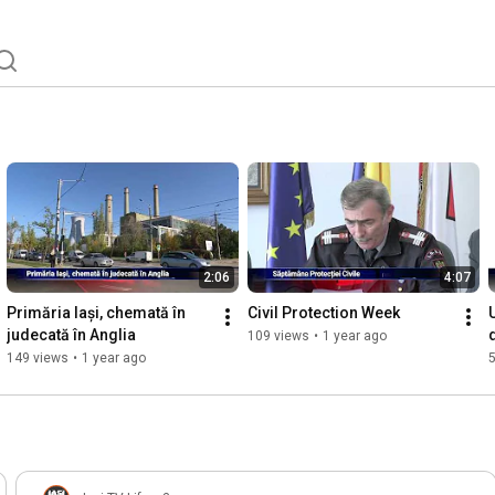
2:06
4:07
Primăria Iași, chemată în 
Civil Protection Week
judecată în Anglia
109 views
•
1 year ago
149 views
•
1 year ago