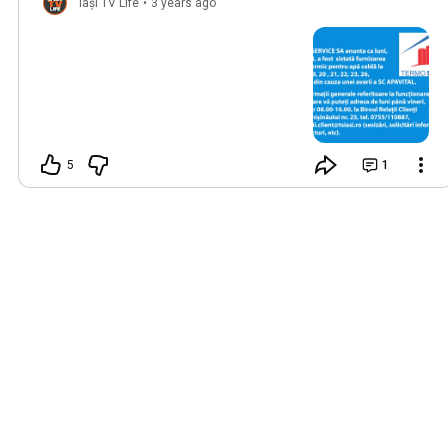
Iași TV Life
•
3 years ago
5
1