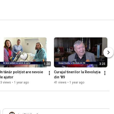
1:24
3:25
Un tânăr polițist are nevoie 
Curajul tinerilor la Revoluția 
de ajutor
din '89
53 views
•
1 year ago
41 views
•
1 year ago