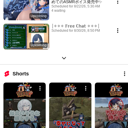
めてのASMRボイス発売中✨
Scheduled for 8/22/26, 5:30 AM
4 waiting
Upcoming
┊✧✧✧ 𝔽𝕣𝕖𝕖 ℂ𝕙𝕒𝕥 ✧✧✧┊
Scheduled for 8/30/26, 8:50 PM
Upcoming
Shorts