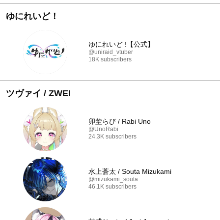
ゆにれいど！
ゆにれいど !【公式】
@uniraid_vtuber
18K subscribers
ツヴァイ / ZWEI
卯埜らび / Rabi Uno
@UnoRabi
24.3K subscribers
水上蒼太 / Souta Mizukami
@mizukami_souta
46.1K subscribers