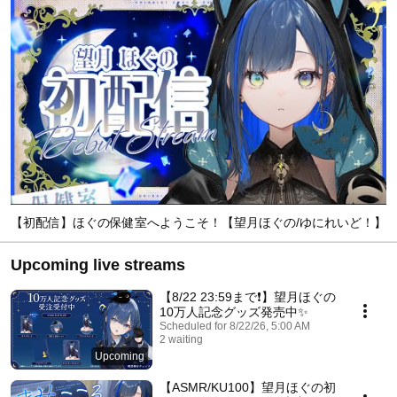
【初配信】ほぐの保健室へようこそ！【望月ほぐの/ゆにれいど！】
Upcoming live streams
【8/22 23:59まで❗】望月ほぐの
10万人記念グッズ発売中✨
Scheduled for 8/22/26, 5:00 AM
2 waiting
Upcoming
【ASMR/KU100】望月ほぐの初