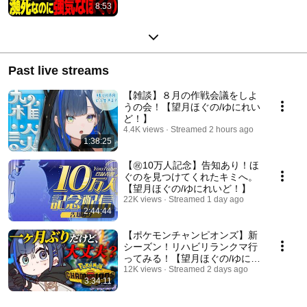
8:53
サウルス/群青ロマン】
Past live streams
【雑談】８月の作戦会議をしよ
うの会！【望月ほぐの/ゆにれい
ど！】
4.4K views
Streamed 2 hours ago
1:38:25
【㊗️10万人記念】告知あり！ほ
ぐのを見つけてくれたキミへ。
【望月ほぐの/ゆにれいど！】
22K views
Streamed 1 day ago
2:44:44
【ポケモンチャンピオンズ】新
シーズン！リハビリランクマ行
ってみる！【望月ほぐの/ゆにれ
いど！】
12K views
Streamed 2 days ago
3:34:11