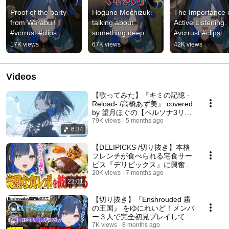
Proof of the party 
Hoguno Mochizuki 
The Importance o
from Warabui! 
talking about 
Active Listening. 
#vcrrust #clips 
something deep. 
#vcrrust #clips 
#MochizukiHogu 
#vcrrust #clips 
#MochizukiHogun
17K views
67K views
42K views
#shorts
#HogunoMochizuki 
#shorts
#shorts
Videos
【歌ってみた】『キミの記憶 -
Reload- /高橋あず美』 covered
by 望月ほぐの【ペルソナ3リロ
ード/P3R】
79K views
5 months ago
6:34
【DELIPICKS /切り抜き】本格
フレンチが食べられる宅食サー
ビス『デリピックス』に興奮す
る望月ほぐの。【ゆにれい
20K views
7 months ago
22:01
ど！】
【切り抜き】『Enshrouded 霧
の王国』 をゆにれいど！メンバ
ー３人で完全初見プレイしてみ
た！#PR 【望月ほぐの/コンプ
7K views
8 months ago