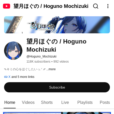
望月ほぐの / Hoguno Mochizuki
望月ほぐの / Hoguno 
Mochizuki
@Hoguno_Mochizuki
118K subscribers
•
992 videos
⳹キミの心をほぐしたいっ.ᐟ ⳼ 
...more
X
and 5 more links
Subscribe
Home
Videos
Shorts
Live
Playlists
Posts